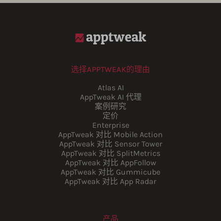
选择APPTWEAK的理由
Atlas AI
AppTweak AI 代理
案例研究
定价
Enterprise
AppTweak 对比 Mobile Action
AppTweak 对比 Sensor Tower
AppTweak 对比 SplitMetrics
AppTweak 对比 AppFollow
AppTweak 对比 Gummicube
AppTweak 对比 App Radar
产品