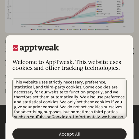
成为热门所需下载量
我的应用需要多少下载量才能
进入前 10 名？
Welcome to AppTweak. This website uses
cookies and other tracking technologies.
想知道您的应用或游戏需要达到什么水平才能进入类别的前
This website uses strictly necessary, preference,
1、5 或 10 名？通过“成为热门所需下载量”，我们将估算您
statistical, and third-party cookies. Some cookies are
的应用在所属类别中名列前茅所需的下载量。
necessary for our website to function properly, and we
therefore set them automatically. We also use preference
and statistical cookies. We only set these cookies if you
give your prior consent. We do not set cookies ourselves
for advertising purposes, but sometimes third parties
such as YouTube or Google do. Unfortunately, we have no
control over this, but you can choose whether to accept
them. For more information about the protection of your
personal data and the different cookies we use, please
Accept All
Cookie Policy
Privacy Policy
read our
&
. You can