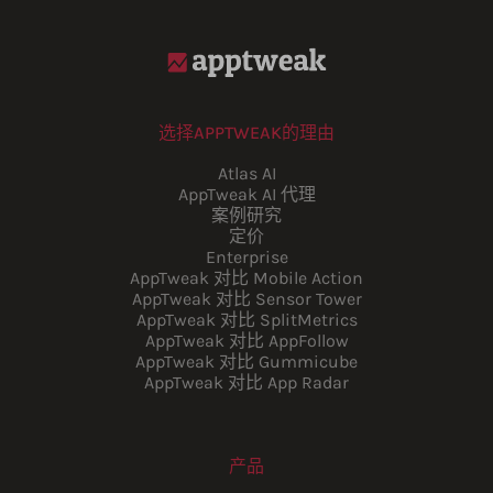
选择APPTWEAK的理由
Atlas AI
AppTweak AI 代理
案例研究
定价
Enterprise
AppTweak 对比 Mobile Action
AppTweak 对比 Sensor Tower
AppTweak 对比 SplitMetrics
AppTweak 对比 AppFollow
AppTweak 对比 Gummicube
AppTweak 对比 App Radar
产品