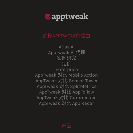
选择APPTWEAK的理由
Atlas AI
AppTweak AI 代理
案例研究
定价
Enterprise
AppTweak 对比 Mobile Action
AppTweak 对比 Sensor Tower
AppTweak 对比 SplitMetrics
AppTweak 对比 AppFollow
AppTweak 对比 Gummicube
AppTweak 对比 App Radar
产品