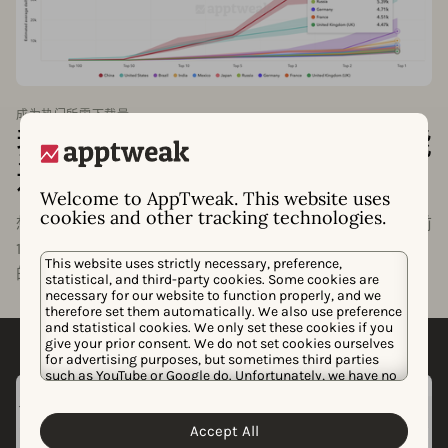
成为热门所需下载量
我的应用需要多少下载量才能
进入前 10 名？
Welcome to AppTweak. This website uses
cookies and other tracking technologies.
想知道您的应用或游戏需要达到什么水平才能进入类别的前
1、5 或 10 名？通过“成为热门所需下载量”，我们将估算您
This website uses strictly necessary, preference,
的应用在所属类别中名列前茅所需的下载量。
statistical, and third-party cookies. Some cookies are
necessary for our website to function properly, and we
therefore set them automatically. We also use preference
and statistical cookies. We only set these cookies if you
give your prior consent. We do not set cookies ourselves
for advertising purposes, but sometimes third parties
such as YouTube or Google do. Unfortunately, we have no
control over this, but you can choose whether to accept
them. For more information about the protection of your
personal data and the different cookies we use, please
Accept All
Cookie Policy
Privacy Policy
read our
&
. You can