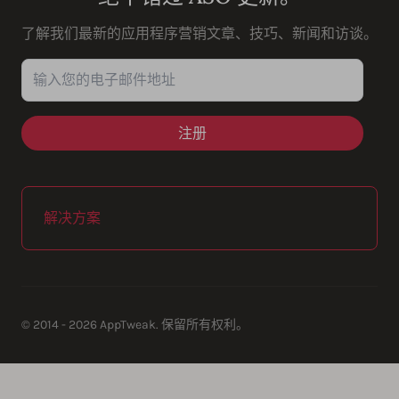
了解我们最新的应用程序营销文章、技巧、新闻和访谈。
输入您的电子邮件地址
解决方案
© 2014 - 2026 AppTweak. 保留所有权利。
AppTweak SA
info@apptweak.com