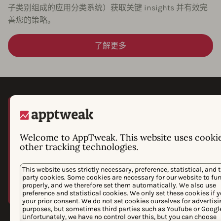
子类别组成的应用分类系统）获取关键 insights 并有效完
善您的策略。
了解更多
Welcome to AppTweak. This website uses cooki
other tracking technologies.
This website uses strictly necessary, preference, statistical, and t
party cookies. Some cookies are necessary for our website to fu
properly, and we therefore set them automatically. We also use
preference and statistical cookies. We only set these cookies if 
your prior consent. We do not set cookies ourselves for advertisi
purposes, but sometimes third parties such as YouTube or Googl
Phiture 选择 AppTweak 作
Unfortunately, we have no control over this, but you can choose