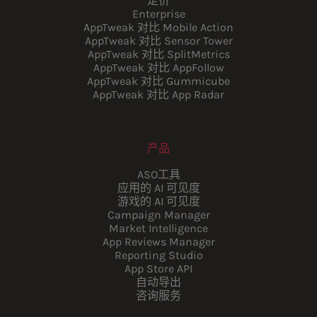
定价
Enterprise
AppTweak 对比 Mobile Action
AppTweak 对比 Sensor Tower
AppTweak 对比 SplitMetrics
AppTweak 对比 AppFollow
AppTweak 对比 Gummicube
AppTweak 对比 App Radar
产品
ASO工具
应用的 AI 可见度
游戏的 AI 可见度
Campaign Manager
Market Intelligence
App Reviews Manager
Reporting Studio
App Store API
自动导出
咨询服务