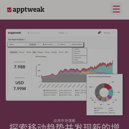
打开
AppTweak
应用市场情报
探索移动趋势并发现新的增