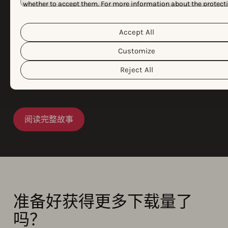
whether to accept them. For more information about the protect
为首选应用数据提供商
your personal data and the different cookies we use, please read
Cookie Policy
Privacy Policy
&
. You can customize your cook
settings and preferences by clicking the “Customize” button.
在对市场上最好的应用数据提供商进行广泛审计后，
Accept All
Phiture 选择通过 AppTweak. 为全球最大的应用释放增
Customize
长潜力。 为什么？ AppTweak. 利用由 2,000 多个真实集
成支持的深度学习模型，提供准确的类别、国家/地区和
Reject All
季节性趋势。
阅读完整故事
准备好获得更多下载量了
吗？