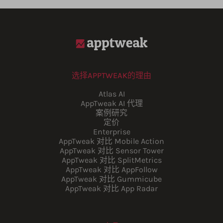
选择APPTWEAK的理由
Atlas AI
AppTweak AI 代理
案例研究
定价
Enterprise
AppTweak 对比 Mobile Action
AppTweak 对比 Sensor Tower
AppTweak 对比 SplitMetrics
AppTweak 对比 AppFollow
AppTweak 对比 Gummicube
AppTweak 对比 App Radar