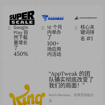
Google
12 个月
核心关
Play 自
内举办
键词排
#1
然下载
了
名
100+
量增长
了
场应用
450%
内活动
“AppTweak 的团
队确实彻底改变了
我们的局面！”
Rocío Morales，
效果营销副总
监