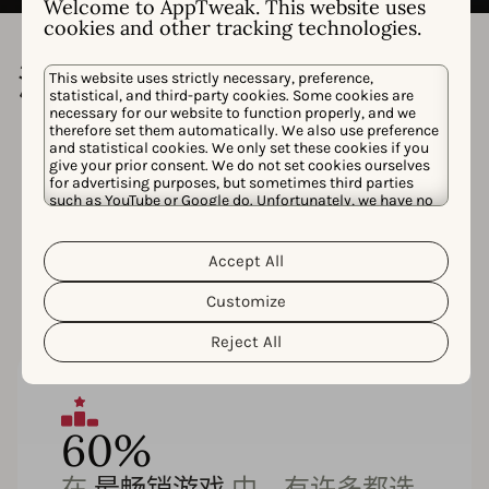
Welcome to AppTweak. This website uses
cookies and other tracking technologies.
深受客户喜爱，获得专家认可
This website uses strictly necessary, preference,
statistical, and third-party cookies. Some cookies are
necessary for our website to function properly, and we
therefore set them automatically. We also use preference
and statistical cookies. We only set these cookies if you
give your prior consent. We do not set cookies ourselves
for advertising purposes, but sometimes third parties
such as YouTube or Google do. Unfortunately, we have no
control over this, but you can choose whether to accept
them. For more information about the protection of your
personal data and the different cookies we use, please
Accept All
Cookie Policy
Privacy Policy
read our
&
. You can
customize your cookie settings and preferences by
Customize
clicking the “Customize” button.
Reject All
60%
在
最畅销游戏
中，有许多都选