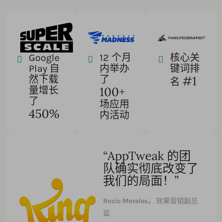
Google
12 个月
核心关
Play 自
内举办
键词排
#1
然下载
了
名
100+
量增长
了
场应用
450%
内活动
“AppTweak 的团
队确实彻底改变了
我们的局面！”
Rocío Morales，
效果营销副总
监