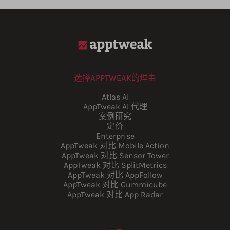
选择APPTWEAK的理由
Atlas AI
AppTweak AI 代理
案例研究
定价
Enterprise
AppTweak 对比 Mobile Action
AppTweak 对比 Sensor Tower
AppTweak 对比 SplitMetrics
AppTweak 对比 AppFollow
AppTweak 对比 Gummicube
AppTweak 对比 App Radar