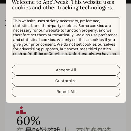
Welcome to AppTweak. This website uses
cookies and other tracking technologies.
深受客户喜爱，获得专家认可
This website uses strictly necessary, preference,
statistical, and third-party cookies. Some cookies are
necessary for our website to function properly, and we
therefore set them automatically. We also use preference
and statistical cookies. We only set these cookies if you
give your prior consent. We do not set cookies ourselves
for advertising purposes, but sometimes third parties
such as YouTube or Google do. Unfortunately, we have no
control over this, but you can choose whether to accept
them. For more information about the protection of your
personal data and the different cookies we use, please
Accept All
Cookie Policy
Privacy Policy
read our
&
. You can
customize your cookie settings and preferences by
Customize
clicking the “Customize” button.
Reject All
60%
在
最畅销游戏
中，有许多都选