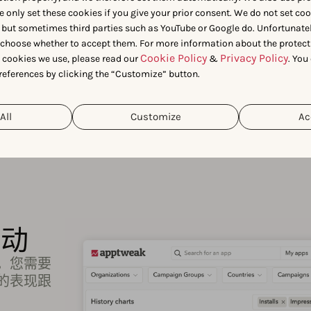
e only set these cookies if you give your prior consent. We do not set co
 but sometimes third parties such as YouTube or Google do. Unfortunatel
n choose whether to accept them. For more information about the protect
Cookie Policy
Privacy Policy
t cookies we use, please read our
&
. You
references by clicking the “Customize” button.
All
Customize
Ac
活动
效。您需要
的表现跟