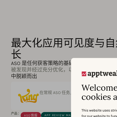
最大化应用可见度与自
长
ASO 是任何获客策略的基础
。确保您的应用和
被发现并经过充分优化，以增加下载量并在
拥
中脱颖而出
Welcome 
62%
在常规 ASO 任务上节省了
的时间
cookies a
This website uses stri
产品：
APP REVIEW MANAGEMENT
ASO情报
for our website to fu