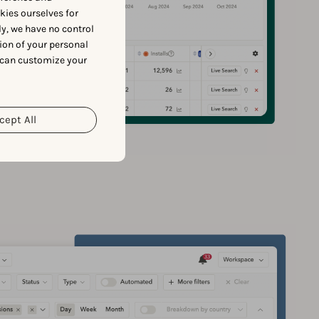
okies ourselves for
y, we have no control
ion of your personal
 can customize your
cept All