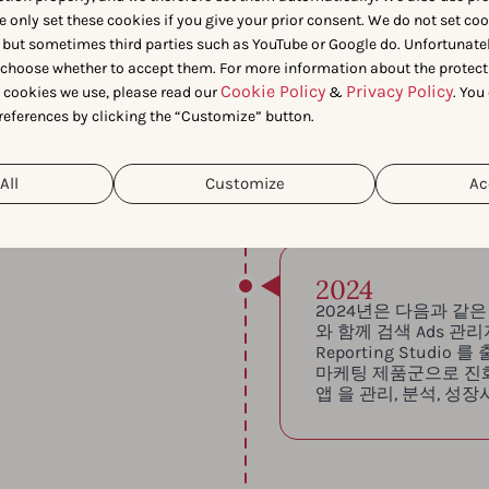
e only set these cookies if you give your prior consent. We do not set co
 but sometimes third parties such as YouTube or Google do. Unfortunatel
n choose whether to accept them. For more information about the protect
다시 한 번 새로운 뿌리
Cookie Policy
Privacy Policy
t cookies we use, please read our
&
. You
1 인증을 획득하여 안전하
references by clicking the “Customize” button.
 약속을 강화했습니다.
All
Customize
Ac
2024
2024년은 다음과 같은 
와 함께 검색 Ads 관리자, 
Reporting Studi
마케팅 제품군으로 진
앱 을 관리, 분석, 성