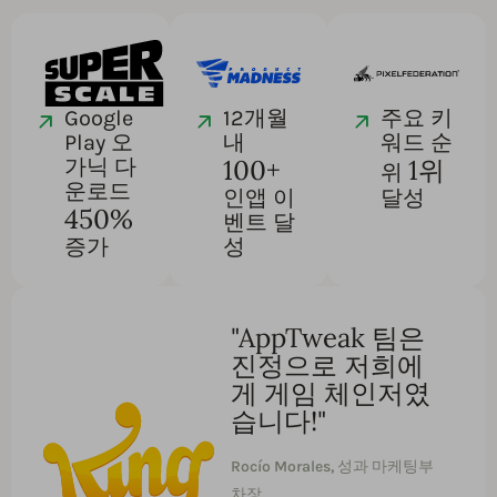
Google
12개월
주요 키
Play 오
내
워드 순
100+
1위
가닉 다
위
운로드
인앱 이
달성
450%
벤트 달
증가
성
"AppTweak 팀은
진정으로 저희에
게 게임 체인저였
습니다!"
Rocío Morales,
성과 마케팅부
차장