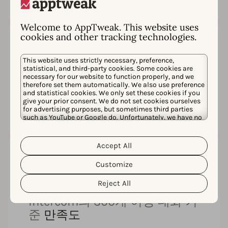
Welcome to AppTweak. This website uses
cookies and other tracking technologies.
4.7
This website uses strictly necessary, preference,
statistical, and third-party cookies. Some cookies are
necessary for our website to function properly, and we
G2의 180개 이상 리뷰 기준
평균
therefore set them automatically. We also use preference
and statistical cookies. We only set these cookies if you
평점
give your prior consent. We do not set cookies ourselves
for advertising purposes, but sometimes third parties
such as YouTube or Google do. Unfortunately, we have no
control over this, but you can choose whether to accept
them. For more information about the protection of your
personal data and the different cookies we use, please
Accept All
Cookie Policy
Privacy Policy
read our
&
. You can
customize your cookie settings and preferences by
Customize
clicking the “Customize” button.
98%
Reject All
Intercom의 300개 이상 대화 기
준
만족도