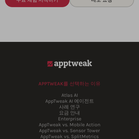
APPTWEAK를 선택하는 이유
Atlas AI
AppTweak AI 에이전트
사례 연구
요금 안내
Enterprise
AppTweak vs. Mobile Action
AppTweak vs. Sensor Tower
AppTweak vs. SplitMetrics