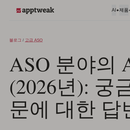
콘텐츠로 건너뛰기
AI
제품
AppTweak
블로그
/
고급 ASO
ASO 분야의 A
(2026년): 
문에 대한 답