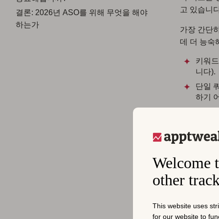
고 있습니다
결론: 2026년 ASO를 위해 무엇을 해야
하는가
가장 간단하
데 더 능숙
키워드
니다).
단일 
하기 
이러한 변화
이후, Ap
App Sto
Welcome t
있습니다. 
도를 보여줍
other trac
This website uses str
for our website to fu