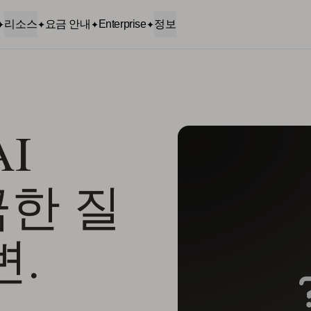
리소스
요금 안내
Enterprise
정보
I
궁금한 질
변.