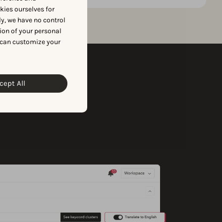
okies ourselves for
y, we have no control
ion of your personal
 can customize your
cept All
는 도구