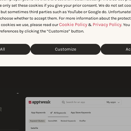
e only set these cookies if you give your prior consent. We do not set co
 but sometimes third parties such as YouTube or Google do. Unfortunatel
n choose whether to accept them. For more information about the protect
Cookie Policy
Privacy Policy
t cookies we use, please read our
&
. You
references by clicking the “Customize” button.
All
Customize
Ac
 조사를 간소화하
국