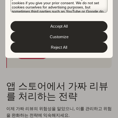
GPT-4 기반 Review
cookies if you give your prior consent. We do not set
cookies ourselves for advertising purposes, but
Management
sometimes third parties such as YouTube or Google do.
Unfortunately, we have no control over this, but you can
choose whether to accept them. For more information
about the protection of your personal data and the
GPT-4 댓글 제안, 템플릿, Zendesk 통합 등을
Accept All
different cookies we use, please read our
Cookie Policy
&
Privacy Policy
. You can customize your cookie settings
통해 모든 앱 스토어 리뷰를 중앙화하고 효율성
and preferences by clicking the “Customize” button.
Customize
을 증대하세요.
Reject All
더 알아보기
앱 스토어에서 가짜 리뷰
를 처리하는 전략
이제 가짜 리뷰의 위험성을 알았으니, 이를 관리하고 위험
을 완화하는 전략에 익숙해지세요.