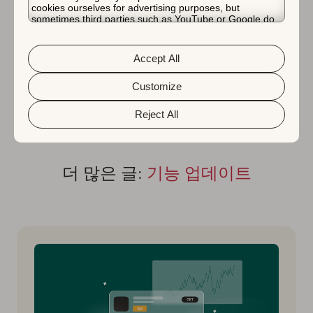
with a product focused around an app or a
cookies ourselves for advertising purposes, but
SaaS. She’s a real (dark only) chocolate
sometimes third parties such as YouTube or Google do.
Unfortunately, we have no control over this, but you can
lover.
choose whether to accept them. For more information
about the protection of your personal data and the
Accept All
different cookies we use, please read our
Cookie Policy
&
Privacy Policy
. You can customize your cookie settings
and preferences by clicking the “Customize” button.
Customize
Reject All
더 많은 글:
기능 업데이트