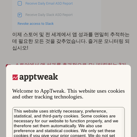
이제 스토어 및 전 세계에서 앱 성과를 면밀히 추적하는
데 필요한 모든 것을 갖추었습니다. 즐거운 모니터링 되
십시오!
스토어에서 앱 성과를 효과적으로 모니터링하는 3가
지 팁.
7일 무료 체험 시작
Welcome to AppTweak. This website uses cookies
and other tracking technologies.
에 의한
Marie-Laure Cruyt
, Former CPO at
This website uses strictly necessary, preference,
AppTweak
statistical, and third-party cookies. Some cookies are
necessary for our website to function properly, and we
Marie-Laure is a former CPO at AppTweak.
therefore set them automatically. We also use
preference and statistical cookies. We only set these
She has always worked in digital companies
cookies if you give your prior consent. We do not set