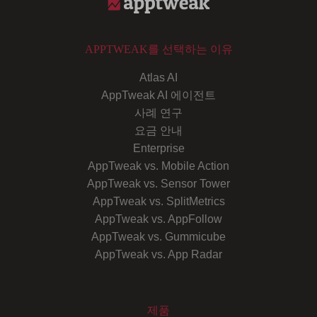
APPTWEAK를 선택하는 이유
Atlas AI
AppTweak AI 에이전트
사례 연구
요금 안내
Enterprise
AppTweak vs. Mobile Action
AppTweak vs. Sensor Tower
AppTweak vs. SplitMetrics
AppTweak vs. AppFollow
AppTweak vs. Gummicube
AppTweak vs. App Radar
제품