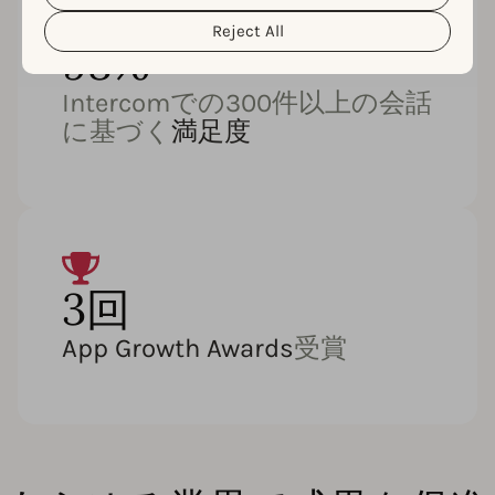
Reject All
98%
Intercomでの300件以上の会話
に基づく
満足度
3回
App Growth Awards
受賞