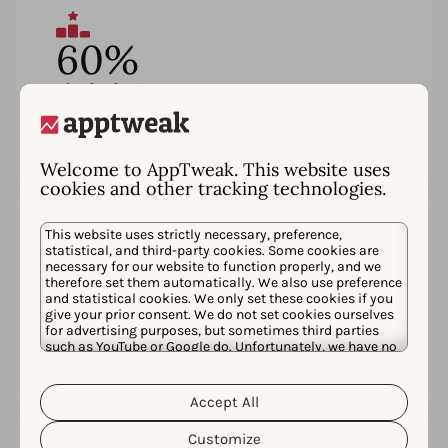
60%
売上上位のゲーム
がAppTweak
を選択
Welcome to AppTweak. This website uses
cookies and other tracking technologies.
This website uses strictly necessary, preference,
statistical, and third-party cookies. Some cookies are
4.7
necessary for our website to function properly, and we
therefore set them automatically. We also use preference
and statistical cookies. We only set these cookies if you
G2の180件以上のレビューに基
give your prior consent. We do not set cookies ourselves
for advertising purposes, but sometimes third parties
づく
平均評価
such as YouTube or Google do. Unfortunately, we have no
control over this, but you can choose whether to accept
them. For more information about the protection of your
personal data and the different cookies we use, please
Accept All
Cookie Policy
Privacy Policy
read our
&
. You can
customize your cookie settings and preferences by
Customize
clicking the “Customize” button.