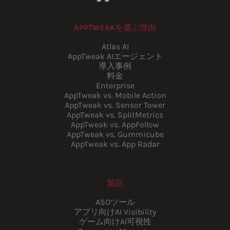
APPTWEAKを選ぶ理由
Atlas AI
AppTweak AIエージェント
導入事例
料金
Enterprise
AppTweak vs. Mobile Action
AppTweak vs. Sensor Tower
AppTweak vs. SplitMetrics
AppTweak vs. AppFollow
AppTweak vs. Gummicube
AppTweak vs. App Radar
製品
ASOツール
アプリ向けAI Visibility
ゲーム向けAI可視性