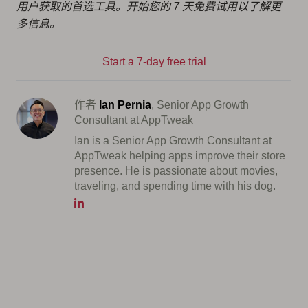
用户获取的首选工具。开始您的 7 天免费试用以了解更
多信息。
Start a 7-day free trial
作者
Ian Pernia
, Senior App Growth
Consultant at AppTweak
Ian is a Senior App Growth Consultant at
AppTweak helping apps improve their store
presence. He is passionate about movies,
traveling, and spending time with his dog.