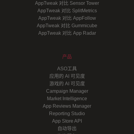
AppTweak 对比 Sensor Tower
AppTweak 对比 SplitMetrics
AppTweak 对比 AppFollow
AppTweak 对比 Gummicube
AppTweak 对比 App Radar
产品
ASO工具
应用的 AI 可见度
游戏的 AI 可见度
Campaign Manager
Market Intelligence
App Reviews Manager
Reporting Studio
App Store API
自动导出