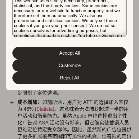
This website uses strictly necessary, preference,
体，而仅针对
由至少 5,000 名用户组成的细分市场
，以防
statistical, and third-party cookies. Some cookies are
necessary for our website to function properly, and we
止过度定位。2021 年 9 月，Apple 还推出了
应用跟踪透
therefore set them automatically. We also use
明度 (ATT)
，以保护用户隐私。借助此功能，用户可以在
preference and statistical cookies. We only set these
cookies if you give your prior consent. We do not set
App Store 上关闭个性化广告。
cookies ourselves for advertising purposes, but
sometimes third parties such as YouTube or Google do.
Apple Search Ads 广告位并非没有限制：
Unfortunately, we have no control over this, but you can
choose whether to accept them. For more information
about the protection of your personal data and the
定位选项：
无论用户是否启用了个性化广告，Apple
Accept All
different cookies we use, please read our
Cookie Policy
都不会向 18 岁以下的用户、与 13 岁以下未成年人
&
Privacy Policy
. You can customize your cookie settings
and preferences by clicking the “Customize” button.
Customize
相关的 Apple ID 用户或托管帐户显示个性化广告。
该公司也不会跨其应用和服务创建个人用户资料，而
Reject All
是依赖于随机标识符。此外，Apple 不允许广告商按
帐户信息或过去的购买历史记录定位用户，从而进一
步限制了定位选项。
成本增加：
如前所述，用户对 ATT 的选择加入率仅
为 46% (
Statista
)。这意味着无法捕获超过一半的用
户活动和衡量能力。虽然 Apple 声称选择退出个性
化广告对 ASA 活动没有影响，但它确实使营销人员
更难定位特定受众群体。因此，虽然新的广告位提供
了更多扩展覆盖范围和可见性的机会，但有限的定位