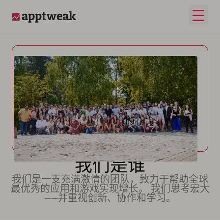
打开
AppTweak
我们是谁
我们是一支充满激情的团队，致力于帮助全球
最优秀的应用和游戏实现增长。 我们思考宏大
——并重视创新、协作和学习。