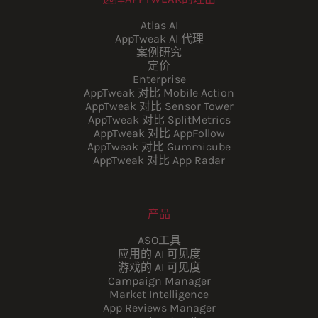
Atlas AI
AppTweak AI 代理
案例研究
定价
Enterprise
AppTweak 对比 Mobile Action
AppTweak 对比 Sensor Tower
AppTweak 对比 SplitMetrics
AppTweak 对比 AppFollow
AppTweak 对比 Gummicube
AppTweak 对比 App Radar
产品
ASO工具
应用的 AI 可见度
游戏的 AI 可见度
Campaign Manager
Market Intelligence
App Reviews Manager