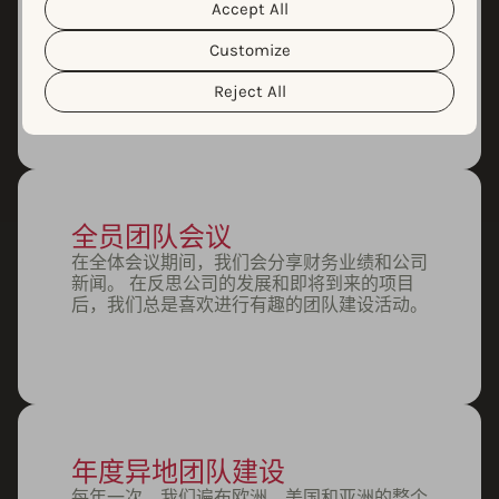
每月演示日
personal data and the different cookies we use, please
Accept All
Cookie Policy
Privacy Policy
read our
&
. You can
每个月，我们的产品小组都会展示我们的最新
customize your cookie settings and preferences by
功能。 演示日是我们团队学习、提问和分享
Customize
clicking the “Customize” button.
反馈的绝佳机会。
Reject All
全员团队会议
在全体会议期间，我们会分享财务业绩和公司
新闻。 在反思公司的发展和即将到来的项目
后，我们总是喜欢进行有趣的团队建设活动。
年度异地团队建设
每年一次，我们遍布欧洲、美国和亚洲的整个