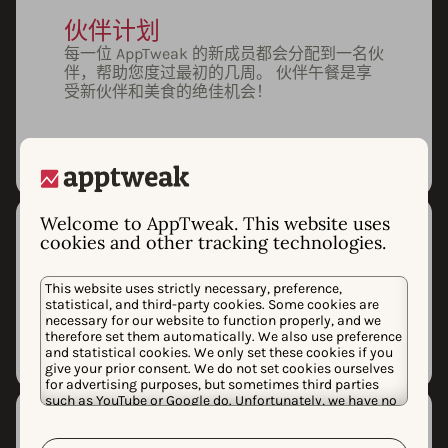
伙伴计划
每一位 AppTweak 的新成员都会分配到一名伙
伴，帮助您度过最初的几周。 伙伴午餐是享
受新伙伴和美食的绝佳机会！
Welcome to AppTweak. This website uses
cookies and other tracking technologies.
午餐学习研讨会
从数据科学算法到新的编程技能，您可以向同
This website uses strictly necessary, preference,
事学习，或者提议举办您自己的午餐研讨会。
statistical, and third-party cookies. Some cookies are
necessary for our website to function properly, and we
therefore set them automatically. We also use preference
and statistical cookies. We only set these cookies if you
give your prior consent. We do not set cookies ourselves
for advertising purposes, but sometimes third parties
such as YouTube or Google do. Unfortunately, we have no
control over this, but you can choose whether to accept
them. For more information about the protection of your