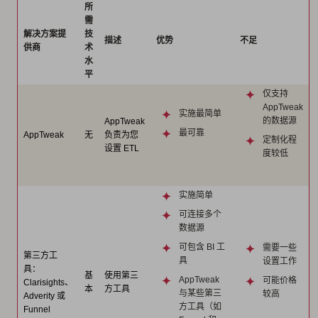
所
需
解决方案提
技
描述
优势
不足
供商
术
水
平
仅支持
AppTweak
实施最简单
的数据源
AppTweak
最可靠
AppTweak
无
负责为您
定制化程
设置 ETL
度较低
实施简单
可连接多个
数据源
可包含 BI 工
需要一些
第三方工
具
设置工作
具：
基
使用第三
AppTweak
可能价格
Clarisights、
本
方工具
与某些第三
较高
Adverity 或
方工具（如
Funnel