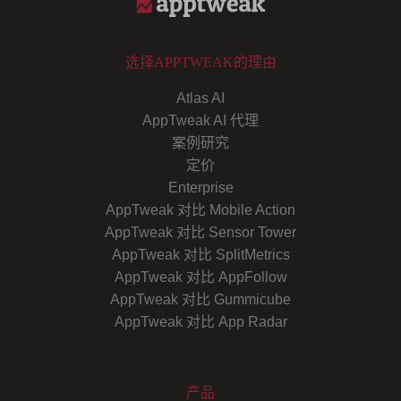
选择APPTWEAK的理由
Atlas AI
AppTweak AI 代理
案例研究
定价
Enterprise
AppTweak 对比 Mobile Action
AppTweak 对比 Sensor Tower
AppTweak 对比 SplitMetrics
AppTweak 对比 AppFollow
AppTweak 对比 Gummicube
AppTweak 对比 App Radar
产品