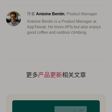
作者
Antoine Bentin
, Product Manager
Antoine Bentin is a Product Manager at
AppTweak. He loves APIs but also enjoys
good coffee and outdoor climbing.
更多
产品更新
相关文章