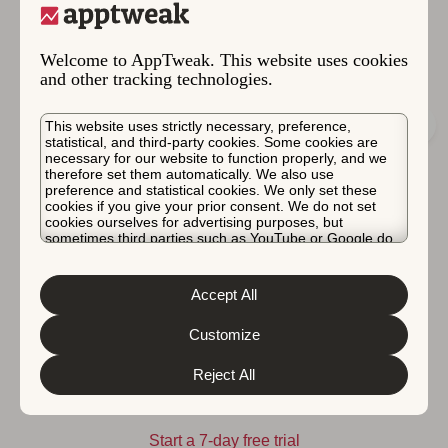
价格
您可以通过 7 天免费试用开始使用 App Store 和 Google
Welcome to AppTweak. This website uses cookies
and other tracking technologies.
Play 数据的自动导出功能。
This website uses strictly necessary, preference,
statistical, and third-party cookies. Some cookies are
necessary for our website to function properly, and we
therefore set them automatically. We also use
preference and statistical cookies. We only set these
cookies if you give your prior consent. We do not set
cookies ourselves for advertising purposes, but
sometimes third parties such as YouTube or Google do.
Unfortunately, we have no control over this, but you can
choose whether to accept them. For more information
about the protection of your personal data and the
Accept All
different cookies we use, please read our
Cookie Policy
&
Privacy Policy
. You can customize your cookie settings
and preferences by clicking the “Customize” button.
Customize
定价 – 自动导出。 来源：AppTweak
Reject All
Start a 7-day free trial