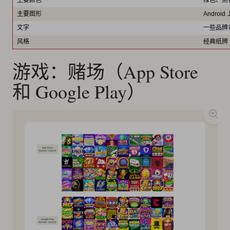
主要颜色
绿色、黑
主要图形
Andro
文字
一些品牌
风格
经典纸牌
游戏：赌场（App Store
和 Google Play）