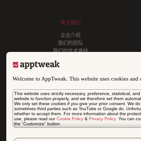
关于我们
企业介绍
我们的团队
我们的技术堆栈
AppTweak的CSR
新闻编辑室
我们的合作伙伴
Welcome to AppTweak. This website uses cookies and ot
招贤纳士
联系方式
This website uses strictly necessary, preference, statistical, a
website to function properly, and we therefore set them automati
We only set these cookies if you give your prior consent. We do
法律信息
sometimes third parties such as YouTube or Google do. Unfortun
whether to accept them. For more information about the protect
服务条款（自助服务计划）
use, please read our
Cookie Policy
&
Privacy Policy
. You can cu
the “Customize” button.
服务条款（企业版）
使用条款