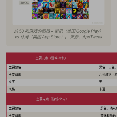
前 50 款游戏的图标 – 街机（美国 Google Play）
vs 休闲（美国 App Store）。 来源：AppTweak
主要元素（游戏-街机）
主要颜色
黑色、白色
主要图形
几何形状（
文字
无
风格
卡通
主要元素（游戏-休闲）
主要颜色
黑色、浅灰
主要图形
猫咪和角色