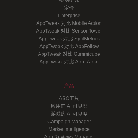
案例研究
定价
Enterprise
AppTweak 对比 Mobile Action
AppTweak 对比 Sensor Tower
AppTweak 对比 SplitMetrics
AppTweak 对比 AppFollow
AppTweak 对比 Gummicube
AppTweak 对比 App Radar
产品
ASO工具
应用的 AI 可见度
游戏的 AI 可见度
Campaign Manager
Market Intelligence
App Reviews Manager