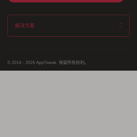
解决方案
© 2014 - 2026 AppTweak. 保留所有权利。
AppTweak SA
info@apptweak.com
avenue Louise 235
Brussels
,
,
1050
Belgium
https://www.apptweak.com
https://www.apptweak.com/img/2023
app store marketing, aso