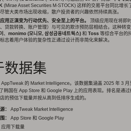
K
(Mirae Asset Securities M-STOCK) 这样的交易平台同比增长
尽管大类市场出现收缩，散户投资者的兴趣依然持续高涨。
应用正演变为行动优先、安全至上的平台。
顶级应用现在将即
账、贷款转换、账户管理）与可见的欺诈预防层相结合。这种转
이
、
monimo (모니모, 삼성금융네트웍스)
和
Toss
等综合平台的
标志着用户体验的复杂性正通过设计而非简化来解决。
于数据集
pTweak 的 Market Intelligence。该数据集涵盖 2025 年 3 月
了韩国在 App Store 和 Google Play 上的应用表现。排名是
店的预估下载量并按从高到低排序生成的。
源：
AppTweak Market Intelligence
围：
App Store 和 Google Play
应用下载量