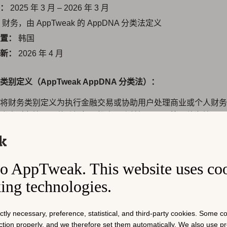
：
2025 年 3 月 – 2026 年 3 月
财务，由 AppTweak 的 AppDNA 分类法定义
置：
韩国
新：
2026 年 4 月
别定义（AppTweak AppDNA 分类法）：
eak 将财务类别定义为执行金融交易或协助用户处理商业或个人财
个人财务管理、移动银行、投资、账单提醒、预算、债务管理、
保险。
义：
o AppTweak. This website uses co
行：
银行应用及转账应用。
king technologies.
包：
用于管理信用卡、借记卡、预付卡的卡片管理应用。
币：
提供加密货币相关服务的应用。
ictly necessary, preference, statistical, and third-party cookies. Some 
提供股票追踪、投资组合策略与管理、外币汇率、外汇、黄金
nction properly, and we therefore set them automatically. We also use 
。