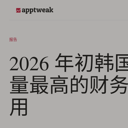
跳至内容
AppTweak
报告
2026 年初
量最高的财
用