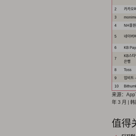
2
카카오
3
moni
4
NH올원
5
네이버
6
KB Pay
KB스타
7
은행
8
Toss
9
업비트 
10
Bithum
来源：AppTwea
年 3 月 | 
值得