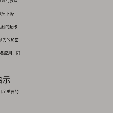
以卓越的获取
下载量下降
三星金融的超级
韩国领先的加密
0 名应用，同
启示
几个重要的