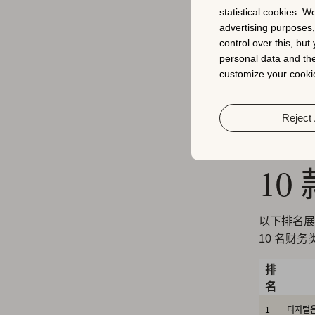
statistical cookies. W
优惠券
advertising purposes
赚取佣
control over this, bu
personal data and the
欢迎立即
customize your cookie
预估。
Reject 
20
1
以下排名展
10 名财
排
名
1
디지털