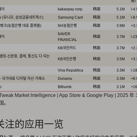
用
페이
kakaopay corp.
韩国
5.1M
\-4
mo (모니모, 삼성금융네트웍스)
Samsung Card
韩国
5.1M
\-8
뱅크(농협은행 대표 플랫폼)
NH농협은행
韩国
3.9M
+3
NAVER
페이
韩国
3.7M
\-2
FINANCIAL
KB국민카드
韩国
3.7M
+2
뱅킹-신분증, 결제, 통신도 다 되는
KB국민은행
韩国
3.5M
+3
Viva Republica
韩国
3.3M
\-1
– 국가대표 디지털 자산 거래소
Dunamu
韩国
3.3M
+8
b
Bithumb
韩国
3.1M
+1
k Market Intelligence | App Store & Google Play | 2025 年 
韩国。
关注的应用一览