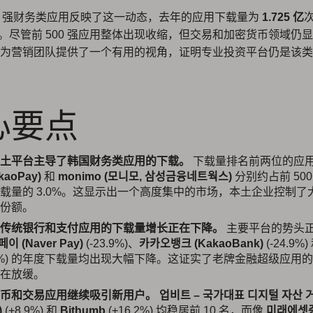
00 强财务类应用反映了这一动态，去年的应用下载量为
1.725 亿
。尽管前 500 强应用整体出现收缩，但交易和加密货币领域仍
为营销团队提供了一个有用的视角，证明专业投资平台仍是该类
心要点
土平台主导了韩国财务类应用的下载。
下载量排名前两位的应
kaoPay)
和
monimo (모니모, 삼성금융네트웍스)
分别约占前 50
载量的 3.0%。这显示出一个高度集中的市场，本土企业控制了
份额。
传统银行和支付应用的下载量增长正在下降。
主要平台的势头
이 (Naver Pay)
(-23.9%)、
카카오뱅크 (KakaoBank)
(-24.9%)
8.1%) 的年度下载量均出现大幅下降。这证实了老牌金融超级应用
在放缓。
币和交易应用继续吸引新用户。
업비트 – 국가대표 디지털 자산 
)
(+8.9%) 和
Bithumb
(+16.2%) 均稳居前 10 名，而像
미래에셋증