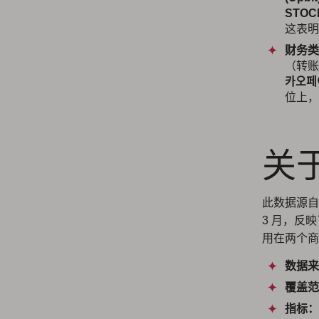
STOC
这表明
财务类
（转
카오페
位上，
关
此数据源自 Ap
3 月，反映
用在两个商
数据来
覆盖范
指标：