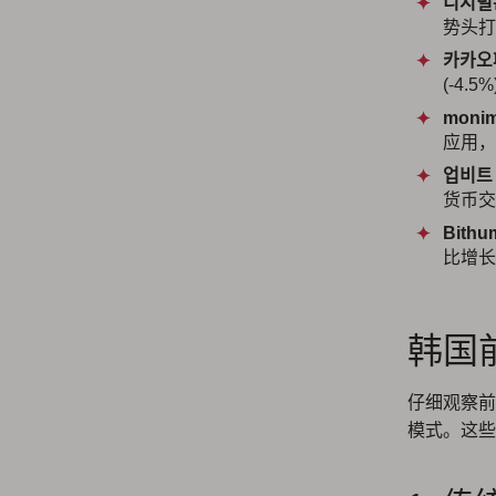
디지털
势头打
카카오
(-4
moni
应用，
업비트
货币交
Bithu
比增长 
韩国前
仔细观察前
模式。这些