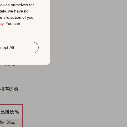
ookies ourselves for
钱交易以及
tely, we have no
e protection of your
cy
. You can
载量和收入
cept All
的前
？
排序的前
。
比增长 %
适用（新应