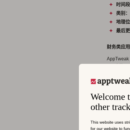
时间段
类别：
地理位
最后更
财务类应用类
AppTw
用。例如：
企业财务、
细分领域定
Welcome t
移动银
other trac
数字钱
加密货
This website uses str
交易：
for our website to fu
易应用