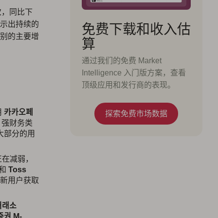
次，同比下
免费下载和收入估
显示出持续的
别的主要增
算
通过我们的免费 Market
Intelligence 入门版方案，查看
顶级应用和发行商的表现。
用
카카오페
探索免费市场数据
0 强财务类
大部分的用
正在减弱，
 和
Toss
的新用户获取
거래소
권 M-