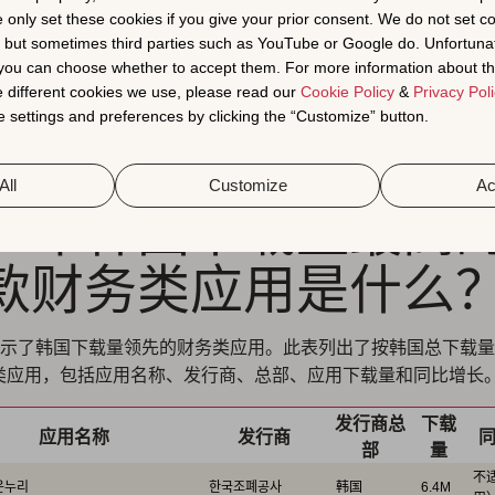
e only set these cookies if you give your prior consent. We do not set c
与促销：
提供礼品卡、会员卡、奖励、优惠券、现金返还、省
, but sometimes third parties such as YouTube or Google do. Unfortuna
金调查的应用。
t you can choose whether to accept them. For more information about th
 different cookies we use, please read our
Cookie Policy
&
Privacy Poli
在
AppTweak 的 Market Intelligence
中深入研究您应用类别的下
 settings and preferences by clicking the “Customize” button.
All
Customize
Ac
26 年韩国下载量最高
0 款财务类应用是什么
示了韩国下载量领先的财务类应用。此表列出了按韩国总下载量
务类应用，包括应用名称、发行商、总部、应用下载量和同比增长
发行商总
下载
应用名称
发行商
同
部
量
不
온누리
한국조폐공사
韩国
6.4M