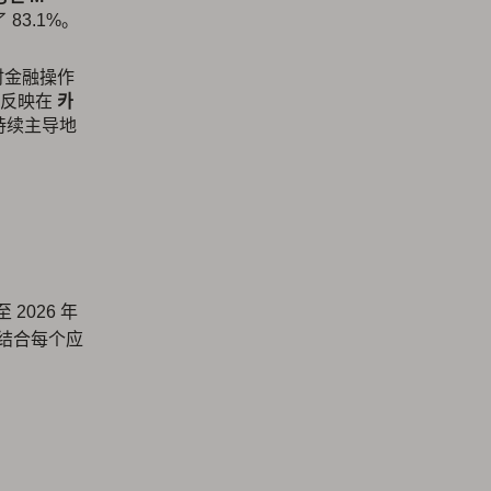
了 83.1%。
时金融操作
变反映在
카
持续主导地
至 2026 年
通过结合每个应