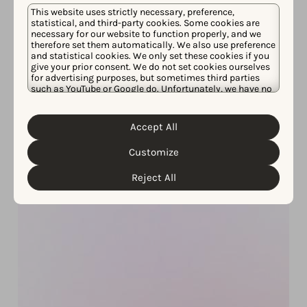
This website uses strictly necessary, preference,
statistical, and third-party cookies. Some cookies are
necessary for our website to function properly, and we
therefore set them automatically. We also use preference
and statistical cookies. We only set these cookies if you
give your prior consent. We do not set cookies ourselves
for advertising purposes, but sometimes third parties
such as YouTube or Google do. Unfortunately, we have no
control over this, but you can choose whether to accept
them. For more information about the protection of your
personal data and the different cookies we use, please
Accept All
Cookie Policy
Privacy Policy
read our
&
. You can
customize your cookie settings and preferences by
Customize
clicking the “Customize” button.
Reject All