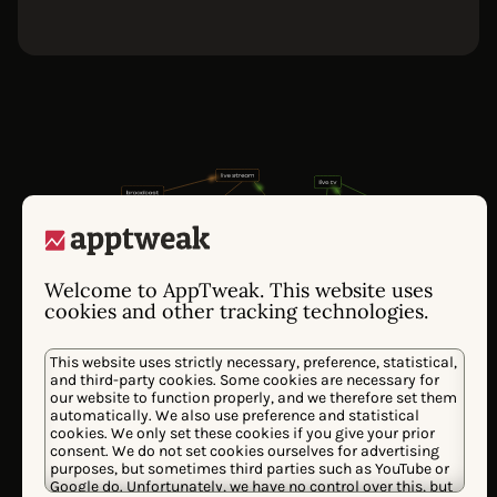
Welcome to AppTweak. This website uses
cookies and other tracking technologies.
This website uses strictly necessary, preference, statistical,
and third-party cookies. Some cookies are necessary for
our website to function properly, and we therefore set them
Entraînée sur des millions de signaux de
automatically. We also use preference and statistical
performance des app stores depuis 2014, les
cookies. We only set these cookies if you give your prior
consent. We do not set cookies ourselves for advertising
modèles propriétaires d'Atlas AI comprennent
purposes, but sometimes third parties such as YouTube or
comment les algorithmes des stores
Google do. Unfortunately, we have no control over this, but