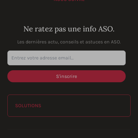
YouTube
Instagram
LinkedIn
Facebook
Ne ratez pas une info ASO.
Les dernières actu, conseils et astuces en ASO.
Entrez votre adresse email...
SOLUTIONS