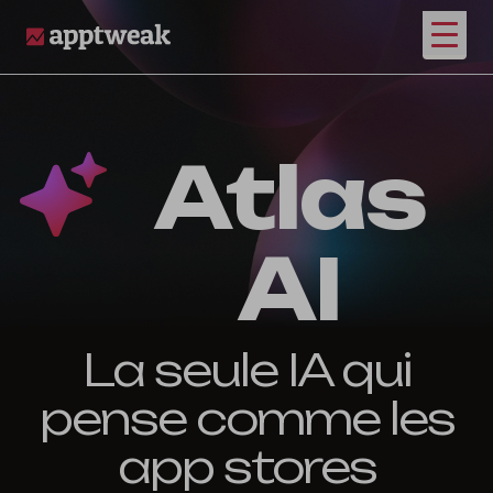
Ouvrir
AppTweak
Atlas
AI
La seule IA qui
pense comme les
app stores