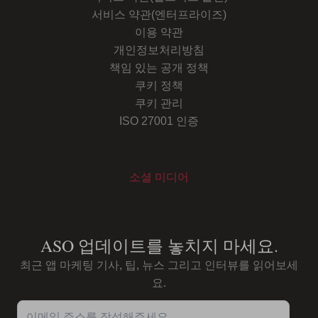
서비스 약관(엔터프라이즈)
이용 약관
개인정보처리방침
책임 있는 공개 정책
쿠키 정책
쿠키 관리
ISO 27001 인증
소셜 미디어
Youtube
Instagram
LinkedIn
Facebook
ASO 업데이트를 놓치지 마세요.
최근 앱 마케팅 기사, 팁, 뉴스 그리고 인터뷰를 읽어보세
요.
이메일 주소를 작성해주세요...