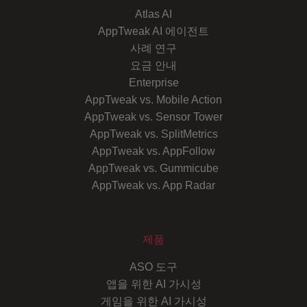
Atlas AI
AppTweak AI 에이전트
사례 연구
요금 안내
Enterprise
AppTweak vs. Mobile Action
AppTweak vs. Sensor Tower
AppTweak vs. SplitMetrics
AppTweak vs. AppFollow
AppTweak vs. Gummicube
AppTweak vs. App Radar
제품
ASO 도구
앱을 위한 AI 가시성
게임을 위한 AI 가시성