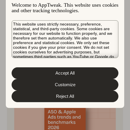
She is responsible for developing
Welcome to AppTweak. This website uses cookies
and other tracking technologies.
AppTweak's marketing strategy and brand
recognition across the globe.
This website uses strictly necessary, preference,
statistical, and third-party cookies. Some cookies are
necessary for our website to function properly, and we
therefore set them automatically. We also use
preference and statistical cookies. We only set these
cookies if you give your prior consent. We do not set
cookies ourselves for advertising purposes, but
sometimes third parties such as YouTube or Google do.
Unfortunately, we have no control over this, but you can
choose whether to accept them. For more information
더 많은 글:
AppTweak 소식
about the protection of your personal data and the
Accept All
different cookies we use, please read our
Cookie Policy
&
Privacy Policy
. You can customize your cookie settings
and preferences by clicking the “Customize” button.
Customize
Reject All