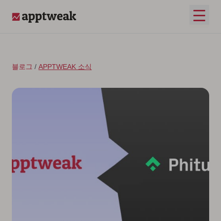
콘텐츠로 건너뛰기
메인 
AppTweak
블로그
/
APPTWEAK 소식