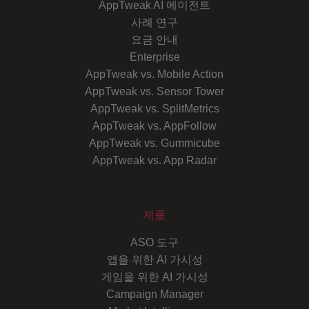
AppTweak AI 에이전트
사례 연구
요금 안내
Enterprise
AppTweak vs. Mobile Action
AppTweak vs. Sensor Tower
AppTweak vs. SplitMetrics
AppTweak vs. AppFollow
AppTweak vs. Gummicube
AppTweak vs. App Radar
제품
ASO 도구
앱을 위한 AI 가시성
게임을 위한 AI 가시성
Campaign Manager