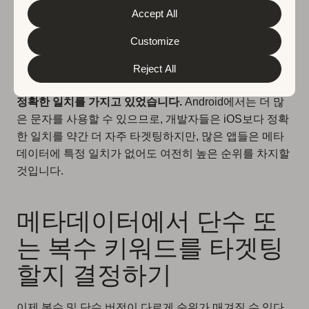
about the protection of your personal data and the
“background”가 있기 때문에 해당 키워드의 단수 형
Accept All
different cookies we use, please read our
Cookie Policy
태에서 여전히 2위를 차지합니다.
&
Privacy Policy
. You can customize your cookie settings
and preferences by clicking the “Customize” button.
Customize
Google Play에서는
저희 하위 집합에서 상위 20위에 랭
Reject All
크된 앱의 약 절반이 메타데이터(제목 또는 짧은 설명)에
정확한 일치를 가지고 있었습니다.
Android에서는 더 많
은 문자를 사용할 수 있으므로, 개발자들은 iOS보다 정확
한 일치를 약간 더 자주 타겟팅하지만, 많은 앱들은 메타
데이터에 특정 일치가 없어도 여전히 높은 순위를 차지할
것입니다.
메타데이터에서 단수 또
는 복수 키워드를 타겟팅
할지 결정하기
이제 복수 및 단수 버전이 다르게 순위가 매겨질 수 있다