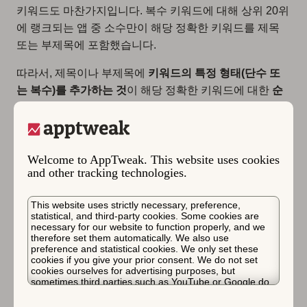
키워드도 마찬가지입니다. 복수 키워드에 대해 상위 20위
에 랭크되는 앱 중 소수만이 해당 정확한 키워드를 제목
또는 부제목에 포함했습니다.
따라서, 제목이나 부제목에
키워드의 특정 형태(단수 또
는 복수)를 추가하는 것
이 해당 정확한 키워드에 대한
순
위 상승 기회를 반드시 높이는 것은 아닙니다.
iOS에서 “background”를 검색하면, 첫 번째 검색 결
과는 “Live Wallpapers for Me”(부제목: “Cool Moving
Welcome to AppTweak. This website uses cookies
4K Backgrounds”)입니다. 이 앱은 메타데이터에
and other tracking technologies.
“background”의 단수 형태를 타겟팅하지 않으므로
“정확한 일치”는 아니지만, 부제목에
This website uses strictly necessary, preference,
“backgrounds”를 타겟팅하므로 단순 일치는 있습니
statistical, and third-party cookies. Some cookies are
다.
necessary for our website to function properly, and we
therefore set them automatically. We also use
다음으로, “background”에 대한 두 번째 검색 결과는
preference and statistical cookies. We only set these
“Wallpapers True 4K & Full HD”(부제목: “Only
cookies if you give your prior consent. We do not set
cookies ourselves for advertising purposes, but
suitable wallpapers”)입니다. 이 앱은 제목과 부제목
sometimes third parties such as YouTube or Google do.
에 “background”나 “backgrounds”를 포함하지 않지
Unfortunately, we have no control over this, but you can
choose whether to accept them. For more information
만, 높은 키워드 전환율과 키워드 필드에