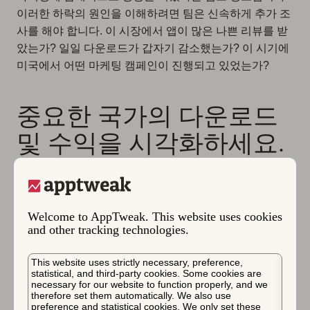
이러한 하락의 원인을 이해하려면 팀은 신속하게 추가 조
사를 해야 합니다. 이 시장에서 앱이 많은 나쁜 리뷰를 받
았는가? 일일 다운로드가 갑자기 감소했는가? 이 시기에
미국에서 어떤 마케팅 캠페인이 진행되고 있었는가?
중요한 국가의 다운로드
및 수익을 시각화하세요.
국가 간 분석 보기는 또한 선택한 국가에서 앱의 총 및 평
균 일일 다운로드를 시각화할 수 있게 하여,
앱이 어디에
서 과도하게 또는 저조하게 성과를 내고 있는지 한눈에 이
Welcome to AppTweak. This website uses cookies
해
하는 것을 훨씬 더 쉽게 만듭니다. 이러한 인사이트는
and other tracking technologies.
경쟁업체에게도 제공되므로, 경쟁업체의 다운로드가 동
일한 시장에 어떻게 분산되어 있는지 비교할 수 있습니다.
This website uses strictly necessary, preference,
statistical, and third-party cookies. Some cookies are
necessary for our website to function properly, and we
예를 들어, 아래에서 App Store에서 Amazon Music의 다
therefore set them automatically. We also use
preference and statistical cookies. We only set these
운로드를 가장 많이 유도하는 국가로 미국과 일본을 직접