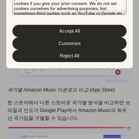
cookies if you give your prior consent. We do not set
식별할 수 있습니다.
cookies ourselves for advertising purposes, but
sometimes third parties such as YouTube or Google do.
Unfortunately, we have no control over this, but you can
choose whether to accept them. For more information
about the protection of your personal data and the
Accept All
different cookies we use, please read our
Cookie Policy
&
Privacy Policy
. You can customize your cookie settings
and preferences by clicking the “Customize” button.
Customize
Reject All
국가별 Amazon Music 다운로드 비교 (App Store)
한 스토어에서 다른 스토어로 국가별 분석을 비교하면 브
라질과 인도가 Google Play에서 Amazon Music의 최우
선 국가임을 구별할 수 있습니다.