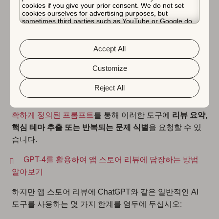
합니다. 더 긴 리뷰를 훑어보면서
장문의 스팸이나 관련
cookies if you give your prior consent. We do not set
cookies ourselves for advertising purposes, but
없는 피드백을 제거
하는 것을 잊지 마십시오.
sometimes third parties such as YouTube or Google do.
Unfortunately, we have no control over this, but you can
choose whether to accept them. For more information
about the protection of your personal data and the
앱 스토어 리뷰에 ChatGPT
Accept All
different cookies we use, please read our
Cookie Policy
&
Privacy Policy
. You can customize your cookie settings
와 같은 NLP 도구 사용
and preferences by clicking the “Customize” button.
Customize
Reject All
ChatGPT와 같은 자연어 처리(NLP) 도구를 활용하면 앱
스토어 리뷰 분석 프로세스 속도를 높일 수 있습니다.
명
확하게 정의된 프롬프트
를 통해 이러한 도구에
리뷰 요약,
핵심 테마 추출 또는 반복되는 문제 식별
을 요청할 수 있
습니다.
GPT-4를 활용하여 앱 스토어 리뷰에 답장하는 방법
알아보기
하지만 앱 스토어 리뷰에 ChatGPT와 같은 일반적인 AI
도구를 사용하는 몇 가지 한계를 염두에 두십시오: