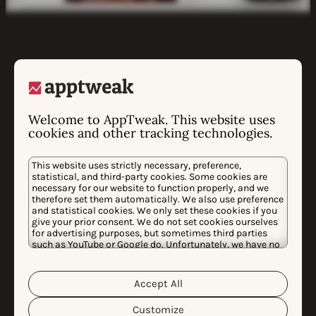
Welcome to AppTweak. This website uses
cookies and other tracking technologies.
무료 체험 시작하기
This website uses strictly necessary, preference,
statistical, and third-party cookies. Some cookies are
언제든지 취소 가능
necessary for our website to function properly, and we
therefore set them automatically. We also use preference
and statistical cookies. We only set these cookies if you
give your prior consent. We do not set cookies ourselves
for advertising purposes, but sometimes third parties
such as YouTube or Google do. Unfortunately, we have no
control over this, but you can choose whether to accept
them. For more information about the protection of your
personal data and the different cookies we use, please
Accept All
Cookie Policy
Privacy Policy
read our
&
. You can
customize your cookie settings and preferences by
Customize
clicking the “Customize” button.