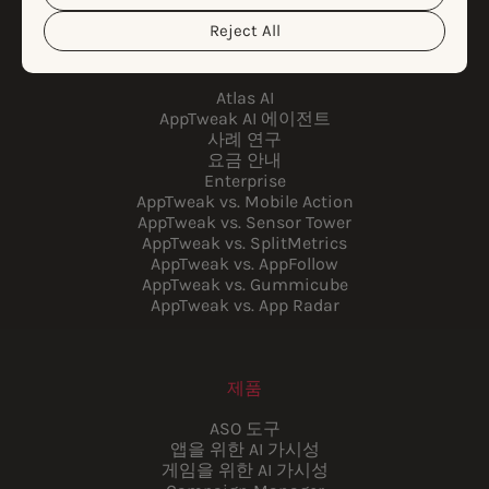
Reject All
APPTWEAK를 선택하는 이유
Atlas AI
AppTweak AI 에이전트
사례 연구
요금 안내
Enterprise
AppTweak vs. Mobile Action
AppTweak vs. Sensor Tower
AppTweak vs. SplitMetrics
AppTweak vs. AppFollow
AppTweak vs. Gummicube
AppTweak vs. App Radar
제품
ASO 도구
앱을 위한 AI 가시성
게임을 위한 AI 가시성