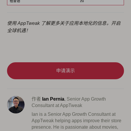
祖鲁语
zu
使用 AppTweak 了解更多关于应用本地化的信息，开启
全球机遇！
申请演示
作者
Ian Pernia
, Senior App Growth
Consultant at AppTweak
Ian is a Senior App Growth Consultant at
AppTweak helping apps improve their store
presence. He is passionate about movies,