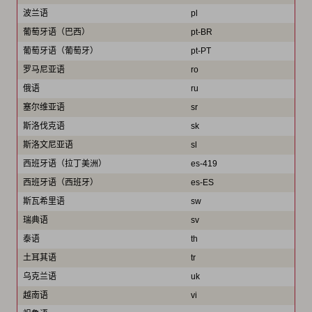
波兰语
pl
葡萄牙语（巴西）
pt-BR
葡萄牙语（葡萄牙）
pt-PT
罗马尼亚语
ro
俄语
ru
塞尔维亚语
sr
斯洛伐克语
sk
斯洛文尼亚语
sl
西班牙语（拉丁美洲）
es-419
西班牙语（西班牙）
es-ES
斯瓦希里语
sw
瑞典语
sv
泰语
th
土耳其语
tr
乌克兰语
uk
越南语
vi