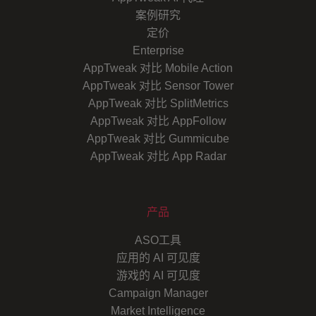
案例研究
定价
Enterprise
AppTweak 对比 Mobile Action
AppTweak 对比 Sensor Tower
AppTweak 对比 SplitMetrics
AppTweak 对比 AppFollow
AppTweak 对比 Gummicube
AppTweak 对比 App Radar
产品
ASO工具
应用的 AI 可见度
游戏的 AI 可见度
Campaign Manager
Market Intelligence