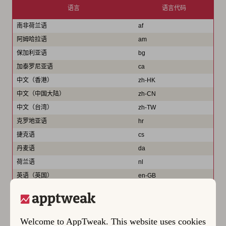
语言
语言代码
南非荷兰语
af
阿姆哈拉语
am
保加利亚语
bg
加泰罗尼亚语
ca
中文（香港）
zh-HK
中文（中国大陆）
zh-CN
中文（台湾）
zh-TW
克罗地亚语
hr
捷克语
cs
丹麦语
da
荷兰语
nl
英语（英国）
en-GB
英语（美国）
en-US
爱沙尼亚语
et
菲律宾语
fil
Welcome to AppTweak. This website uses cookies