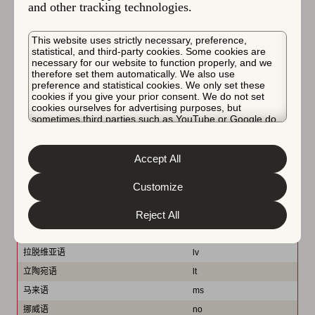
and other tracking technologies.
芬兰语
fi
法语（加拿大）
fr-CA
This website uses strictly necessary, preference,
法语（法国）
fr-FR
statistical, and third-party cookies. Some cookies are
necessary for our website to function properly, and we
德语
de
therefore set them automatically. We also use
希腊语
el
preference and statistical cookies. We only set these
cookies if you give your prior consent. We do not set
希伯来语
he
cookies ourselves for advertising purposes, but
sometimes third parties such as YouTube or Google do.
印地语
hi
Unfortunately, we have no control over this, but you can
匈牙利语
hu
choose whether to accept them. For more information
about the protection of your personal data and the
Accept All
冰岛语
is
different cookies we use, please read our
Cookie Policy
&
Privacy Policy
. You can customize your cookie settings
印度尼西亚语
id / in
and preferences by clicking the “Customize” button.
Customize
意大利语
it
Reject All
日语
ja
韩语
ko
拉脱维亚语
lv
立陶宛语
lt
马来语
ms
挪威语
no