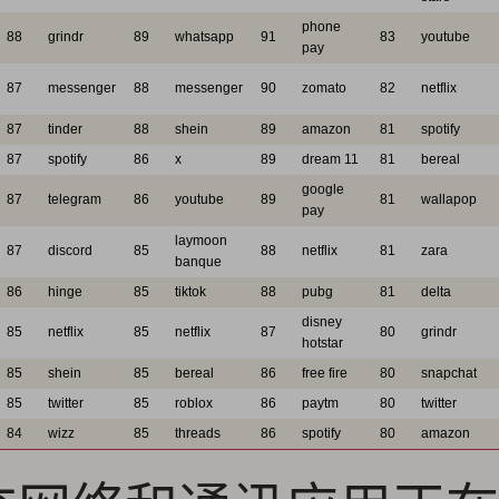
phone
88
grindr
89
whatsapp
91
83
youtube
pay
87
messenger
88
messenger
90
zomato
82
netflix
87
tinder
88
shein
89
amazon
81
spotify
87
spotify
86
x
89
dream 11
81
bereal
google
87
telegram
86
youtube
89
81
wallapop
pay
laymoon
87
discord
85
88
netflix
81
zara
banque
86
hinge
85
tiktok
88
pubg
81
delta
disney
85
netflix
85
netflix
87
80
grindr
hotstar
85
shein
85
bereal
86
free fire
80
snapchat
85
twitter
85
roblox
86
paytm
80
twitter
84
wizz
85
threads
86
spotify
80
amazon