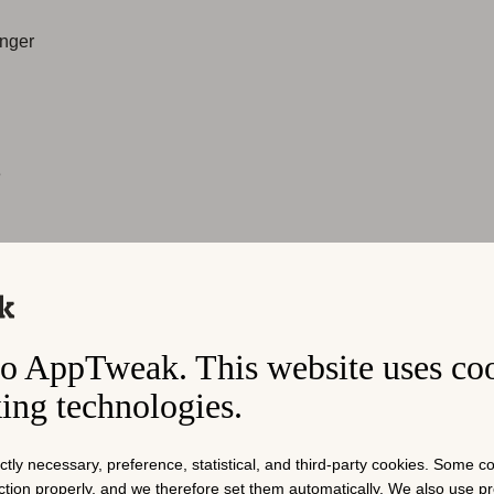
nger
e
n
一的新入榜者是
X
（Twitter 更名），显示了这款社交应用成功
o AppTweak. This website uses co
on
退出前 20 名，导致美国 App Store 上没有购物应用的品牌
king technologies.
reads
于 2023 年 7 月发布，已经获得采用，在法国和德国进入前 
ictly necessary, preference, statistical, and third-party cookies. Some 
Bereal
在西班牙和德国很受欢迎，但今年在西班牙排名下降了几
nction properly, and we therefore set them automatically. We also use 