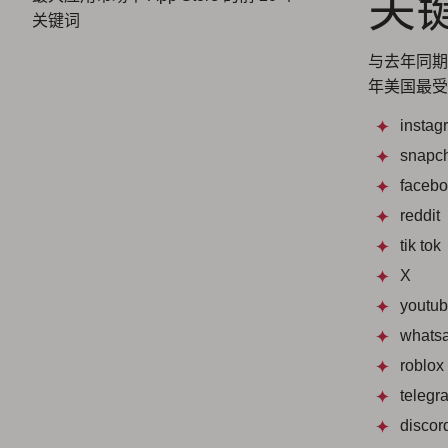
关
关键词
与去年同期相
年美国最受
instag
snapc
faceb
reddit
tik tok
X
youtu
whats
roblox
telegr
discor