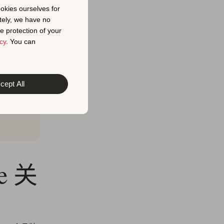
ookies ourselves for
tely, we have no
e protection of your
cy
. You can
cept All
手的商
的（也
e 关