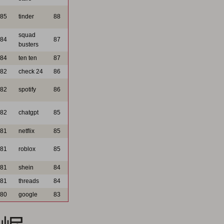
85
tinder
88
squad
84
87
busters
84
ten ten
87
82
check 24
86
82
spotify
86
82
chatgpt
85
81
netflix
85
81
roblox
85
81
shein
84
81
threads
84
80
google
83