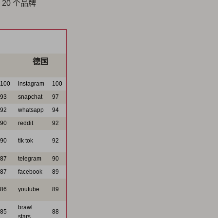
0 个品牌
德国
100
instagram
100
93
snapchat
97
92
whatsapp
94
90
reddit
92
90
tik tok
92
87
telegram
90
87
facebook
89
86
youtube
89
brawl
85
88
stars