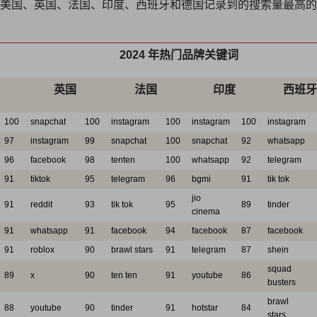
美国、英国、法国、印度、西班牙和德国记录到的搜索量最高的 2
2024 年热门品牌关键词
英国
法国
印度
西班牙
100
snapchat
100
instagram
100
instagram
100
instagram
97
instagram
99
snapchat
100
snapchat
92
whatsapp
96
facebook
98
tenten
100
whatsapp
92
telegram
91
tiktok
95
telegram
96
bgmi
91
tik tok
jio
91
reddit
93
tik tok
95
89
tinder
cinema
91
whatsapp
91
facebook
94
facebook
87
facebook
91
roblox
90
brawl stars
91
telegram
87
shein
squad
89
x
90
ten ten
91
youtube
86
busters
brawl
88
youtube
90
tinder
91
hotstar
84
stars