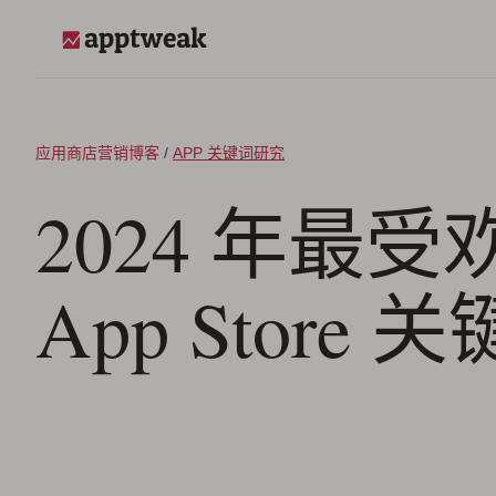
跳至内容
AppTweak
应用商店营销博客
/
APP 关键词研究
2024 年最
App Store 