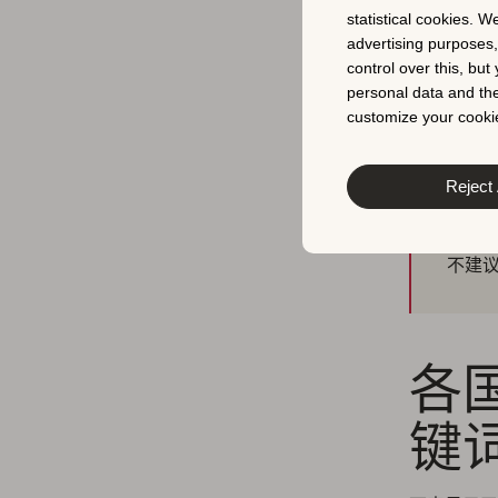
了德国市场
statistical cookies. W
advertising purposes
control over this, bu
personal data and the
customize your cookie
专
Reject 
前 2
标关键
不建
各国
键