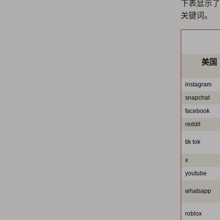
下表显示了
关键词。
美国
instagram
snapchat
facebook
reddit
tik tok
x
youtube
whatsapp
roblox