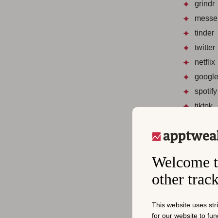
grindr
messe
tinder
twitter
netflix
googl
spotify
tiktok
amazo
在美国，唯
Welcome t
略。
Amaz
列。
other trac
Meta 的
Th
This website uses str
2023 年，
for our website to fu