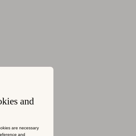
的品牌重塑策
okies and
关键词进入前
20 名。
cookies are necessary
位，并退出
preference and