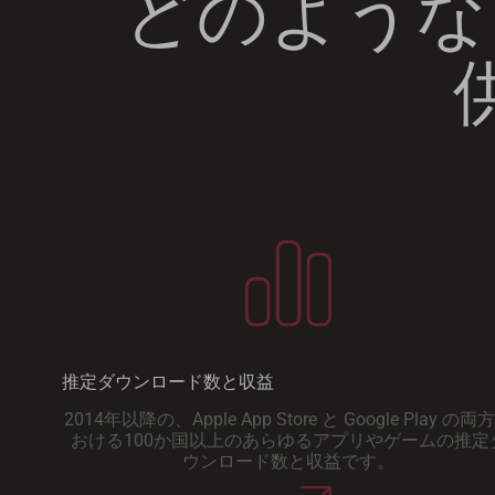
どのようなア
推定ダウンロード数と収益
2014年以降の、Apple App Store と Google Play の両
おける100か国以上のあらゆるアプリやゲームの推定
ウンロード数と収益です。