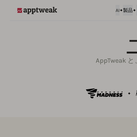
AI
製品
AppTweak
AppTwea