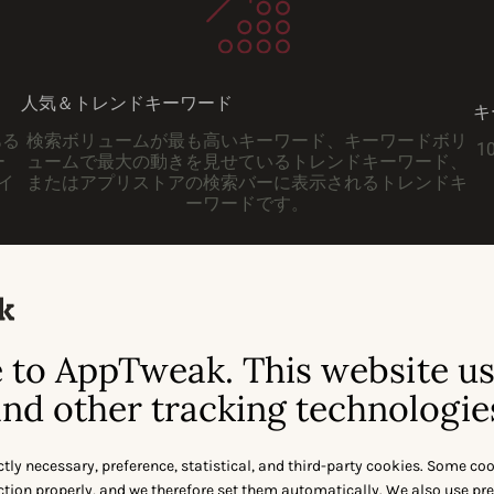
人気＆トレンドキーワード
キ
ある
検索ボリュームが最も高いキーワード、キーワードボリ
1
ー
ュームで最大の動きを見せているトレンドキーワード、
イ
またはアプリストアの検索バーに表示されるトレンドキ
ーワードです。
to AppTweak. This website u
nd other tracking technologie
お問い合わせ
ctly necessary, preference, statistical, and third-party cookies. Some co
nction properly, and we therefore set them automatically. We also use pr