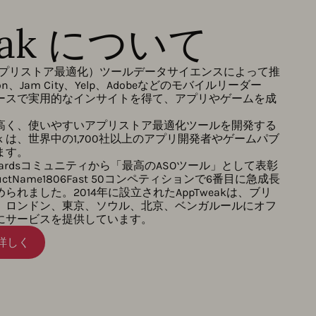
eak について
O（アプリストア最適化）ツールデータサイエンスによって推
on、Jam City、Yelp、Adobeなどのモバイルリーダー
ースで実用的なインサイトを得て、アプリやゲームを成
。
高く、使いやすいアプリストア最適化ツールを開発する
ak は、世界中の1,700社以上のアプリ開発者やゲームパブ
ます。
th Awardsコミュニティから「最高のASOツール」として表彰
roductName1806Fast 50コンペティションで6番目に急成長
れました。2014年に設立されたAppTweakは、ブリ
、ロンドン、東京、ソウル、北京、ベンガルールにオフ
にサービスを提供しています。
に詳しく