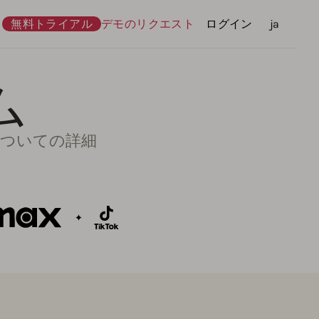
無料トライアル
デモのリクエスト
ログイン
言語
ja
ム
 についての詳細