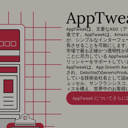
AppTw
AppTweakは、主要なAS
進です。AppTweakは、Amaz
が、シンプルなインターフェ
長させることを可能にします
市場で最も正確かつ透明性が
ことに尽力している AppTwe
リッシャーをサポートしてい
AppTweakは、App Grow
され、DeloitteのGenericP
している技術会社名として認めら
ュッセル、サンフランシスコ
ィスを構え、世界中のお客様
AppTweak についてさら