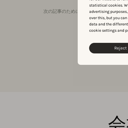
statistical cookies. W
次の記事のために独占的なアプリ市場デ
advertising purposes,
over this, but you ca
data and the differen
cookie settings and p
Reject 
会