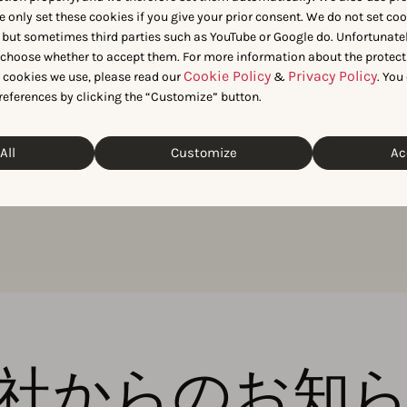
e only set these cookies if you give your prior consent. We do not set co
ータが必要ですか？私たちのデータにアクセスするには、私た
 but sometimes third parties such as YouTube or Google do. Unfortunatel
n choose whether to accept them. For more information about the protect
Cookie Policy
Privacy Policy
t cookies we use, please read our
&
. You
お問い合わせ
references by clicking the “Customize” button.
All
Customize
Ac
社からのお知