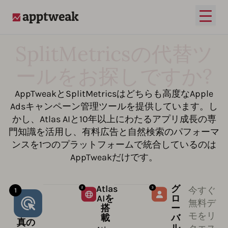
メイ
AppTweak
SplitMetricsの代替ツ
ールをお探しですか?
AppTweakとSplitMetricsはどちらも高度なApple
Adsキャンペーン管理ツールを提供しています。し
かし、Atlas AIと10年以上にわたるアプリ成長の専
門知識を活用し、有料広告と自然検索のパフォーマ
ンスを1つのプラットフォームで統合しているのは
AppTweakだけです。
Atlas
グ
今すぐ
AIを
ロ
無料デ
搭
ー
モをリ
載
バ
真の
ル