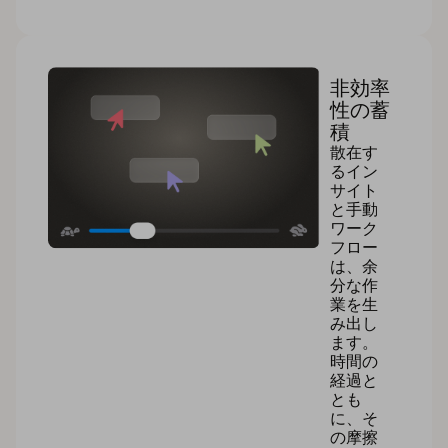
非効率
性の蓄
積
散在す
るイン
サイト
と手動
ワーク
フロー
は、余
分な作
業を生
み出し
ます。
時間の
経過と
とも
に、そ
の摩擦