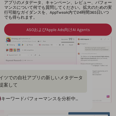
アプリのメタデータ、キャンペーン、レビュー、パフォー
マンスについて何でも質問してください。拡大のための実
行可能なガイダンスを、AppTweak内で24時間365日いつ
でも得られます。
ASOおよびApple Ads向けAI Agents
イツでの自社アプリの新しいメタデータ
提案して
キーワードパフォーマンスを分析中...