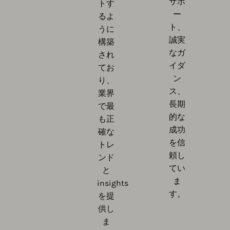
サポ
トす
ー
るよ
ト、
うに
誠実
構築
なガ
され
イダ
てお
ン
り、
ス、
業界
長期
で最
的な
も正
成功
確な
を信
トレ
頼し
ンド
てい
と
ま
insights
す。
を提
供し
ま