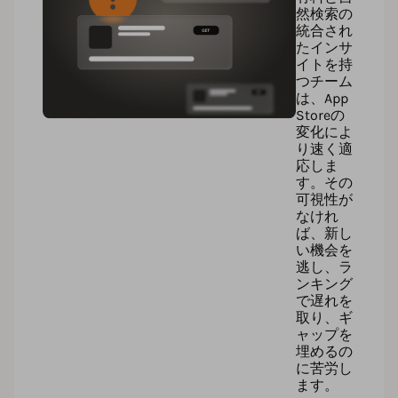
然検索の
統合され
たインサ
イトを持
つチーム
は、App
Storeの
変化によ
り速く適
応しま
す。その
可視性が
なけれ
ば、新し
い機会を
逃し、ラ
ンキング
で遅れを
取り、ギ
ャップを
埋めるの
に苦労し
ます。