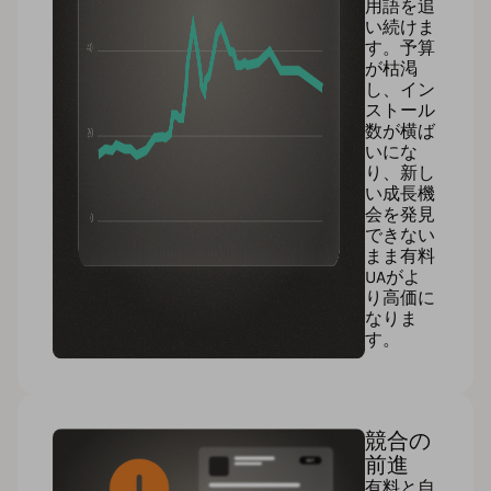
用語を追
い続けま
す。予算
が枯渇
し、イン
ストール
数が横ば
いにな
り、新し
い成長機
会を発見
できない
まま有料
UAがよ
り高価に
なりま
す。
競合の
前進
有料と自