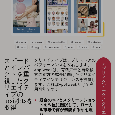
スピード
クリエイティブはアプリストアの
ア
パフォーマンスを左右します。
とインパ
プ
AppTweakは、有料広告と自然検
クトを重
リ
索の両方の成長に向けたクリエイ
メ
視したク
ティブインテリジェンスを提供し
タ
ます。これはAppTweakだけで利
リエイテ
デ
用可能です：
ー
ィブの
タ
insightsを
と
競合のCPPとスクリーンショッ
ク
トを即座に翻訳して、ローカ
取得
リ
ル市場で何が機能するかを理
エ
解