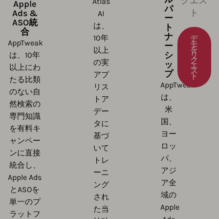
クエス
Atlas
Apple
パ
ト
Ads &
AI
ー
ASO統
は、
ト
合
ナ
10年
デ
AppTweak
モ
ー
を
以上
シ
リ
は、10年
ク
の実
ッ
エ
以上にわ
ス
プ
アプ
ト
たる比類
AppTweak
リス
のない自
は、
トア
然検索の
米
デー
専門知識
国、
タに
を有料キ
ヨー
基づ
ャンペー
ロッ
いて
ンに直接
パ、
トレ
統合し、
アジ
ーニ
Apple Ads
ア全
ング
とASOを
域の
され
単一のプ
Apple
た当
ラットフ