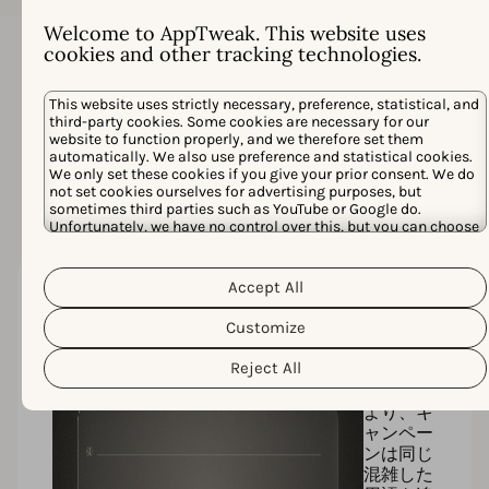
Welcome to AppTweak. This website uses
現状維持のコスト
cookies and other tracking technologies.
Apple Adsは単独では拡大しません。有料と自然検索を
This website uses strictly necessary, preference, statistical, and
サイロで扱うツールは、ストア、競合、ユーザーが実
third-party cookies. Some cookies are necessary for our
際にどのように変化するかを見逃し、コストを押し上
website to function properly, and we therefore set them
げ、成長を遅らせ、チームを遅れさせます。アプリ成
automatically. We also use preference and statistical cookies.
We only set these cookies if you give your prior consent. We do
長のニーズを完全に満たさないツールを選択すること
not set cookies ourselves for advertising purposes, but
は、次のことを意味します:
sometimes third parties such as YouTube or Google do.
Unfortunately, we have no control over this, but you can choose
whether to accept them. For more information about the
protection of your personal data and the different cookies we
Cookie Policy
Privacy Policy
use, please read our
&
. You can
Accept All
customize your cookie settings and preferences by clicking the
成長の
“Customize” button.
停滞
Customize
限られた
Reject All
キーワー
ド発見に
より、キ
ャンペー
ンは同じ
混雑した