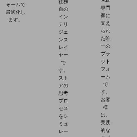
Ads
社独
ォームで
専門
自の
最適化し
家に
イン
ます。
支え
テリ
られ
ジェ
た唯
ンス
一の
レイ
プラ
ヤー
ット
で
フォ
す。
ーム
スト
で
アの
す。
思考
お客
プロ
様
セス
は、
をシ
実践
ミュ
的な
レー