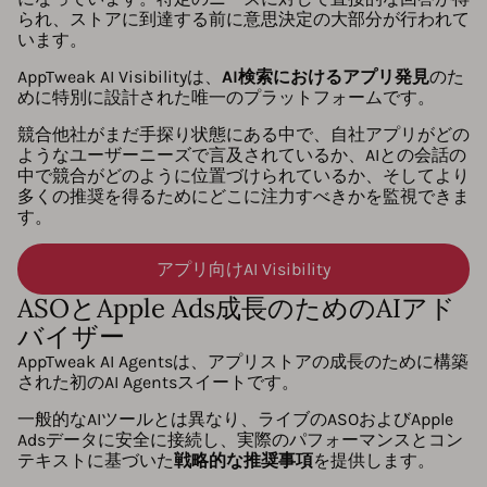
られ、ストアに到達する前に意思決定の大部分が行われて
います。
AppTweak AI Visibilityは、
AI検索におけるアプリ発見
のた
めに特別に設計された唯一のプラットフォームです。
競合他社がまだ手探り状態にある中で、自社アプリがどの
ようなユーザーニーズで言及されているか、AIとの会話の
中で競合がどのように位置づけられているか、そしてより
多くの推奨を得るためにどこに注力すべきかを監視できま
す。
アプリ向けAI Visibility
ASOとApple Ads成長のためのAIアド
バイザー
AppTweak AI Agentsは、アプリストアの成長のために構築
された初のAI Agentsスイートです。
一般的なAIツールとは異なり、ライブのASOおよびApple
Adsデータに安全に接続し、実際のパフォーマンスとコン
テキストに基づいた
戦略的な推奨事項
を提供します。