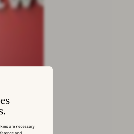
ses
s.
okies are necessary
eference and