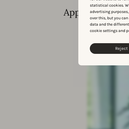
statistical cookies. W
AppTweak
advertising purposes,
over this, but you ca
data and the differen
cookie settings and p
Reject 