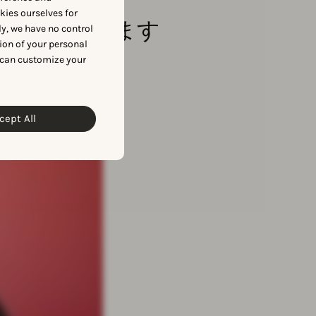
okies ourselves for
elをご紹介します
y, we have no control
ion of your personal
 can customize your
cept All