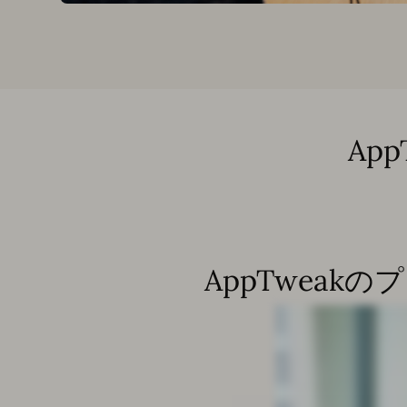
Ap
AppTweak