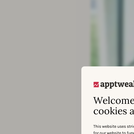
Welcome 
cookies a
This website uses stri
for our website to fu