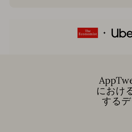
AppTw
におけ
するデ