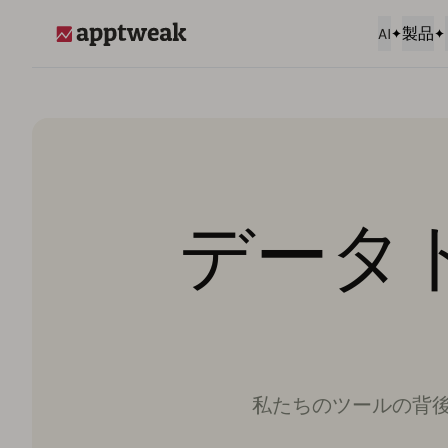
AI
製品
AppTweak
データ
私たちのツールの背