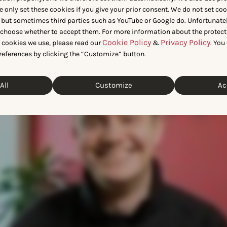
e only set these cookies if you give your prior consent. We do not set co
のデータサイエンティスト、Lion
 but sometimes third parties such as YouTube or Google do. Unfortunatel
n choose whether to accept them. For more information about the protect
Cookie Policy
Privacy Policy
t cookies we use, please read our
&
. You
references by clicking the “Customize” button.
All
Customize
Ac