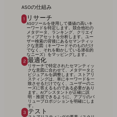
ASOの仕組み
リサーチ
1
ASOツールを使用して価値の高いキ
ーワードを特定します。競合他社の
メタデータ、ランキング、クリエイ
ティブアセットを分析します。ユー
ザー検索の背後にあるセマンティッ
クな意図（キーワードそのものだけ
でなく、それを動かしている潜在的
なニーズ）をマッピングします。
最適化
2
リサーチで特定されたセマンティッ
クな意図に合わせて、メタデータと
ビジュアルを調整します。ストアリ
スティングは、単にキーワードを一
致させるだけでなく、ユーザーのニ
ーズに答えるものである必要があり
ます。AIアシスタントが正確に説
明・推奨できるように、アプリのバ
リュープロポジションを明確にしま
す。
テスト
3
ストアリスティングの要素（スクリ