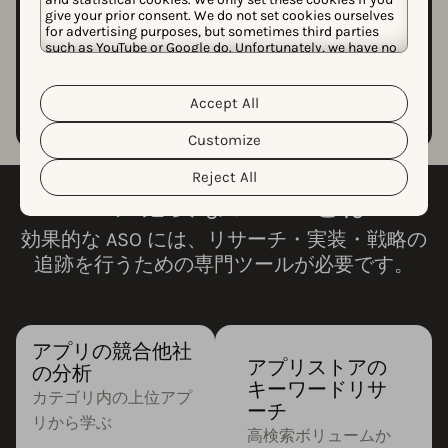
give your prior consent. We do not set cookies ourselves
for advertising purposes, but sometimes third parties
such as YouTube or Google do. Unfortunately, we have no
control over this, but you can choose whether to accept
ストーリー全体を読む
them. For more information about the protection of your
personal data and the different cookies we use, please
Accept All
Cookie Policy
Privacy Policy
read our
&
. You can
customize your cookie settings and preferences by
Customize
clicking the “Customize” button.
Reject All
ASO に必要なツールとは？
効果的な ASO には、リサーチ・実装・戦略の
追跡を行うための専門ツールが必要です。
アプリの競合他社
アプリストアの
の分析
キーワードリサ
カテゴリ内の上位アプ
ーチ
リから学ぶ
高検索ボリュームか