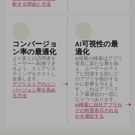
析する理由と方法
コンバージョ
AI可視性の最
ン率の最適化
適化
より多くの訪問者を
AI搭載の検索はアプリ
ユーザーへ転換でき
発見に新たな層を加
るよう、ストアリス
え、ユーザーがスト
ティングをテストし
アに到達する前にど
改善します。
のアプリを検討する
かに影響を与えま
アプリストアのコン
す。これはアプリス
バージョン率を高め
トア最適化の一部に
る方法
なりつつあります。
AI検索に自社アプリが
どの程度表示される
かを測定する