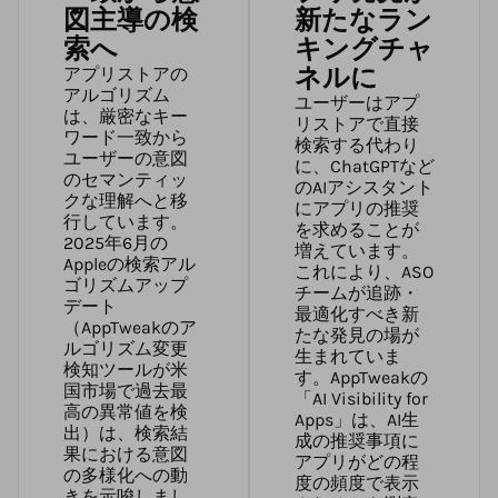
図主導の検
新たなラン
索へ
キングチャ
ネルに
アプリストアの
アルゴリズム
ユーザーはアプ
は、厳密なキー
リストアで直接
ワード一致から
検索する代わり
ユーザーの意図
に、ChatGPTなど
のセマンティッ
のAIアシスタント
クな理解へと移
にアプリの推奨
行しています。
を求めることが
2025年6月の
増えています。
Appleの検索アル
これにより、ASO
ゴリズムアップ
チームが追跡・
デート
最適化すべき新
（
AppTweakのア
たな発見の場が
ルゴリズム変更
生まれていま
検知ツール
が米
す。
AppTweakの
国市場で過去最
「AI Visibility for
高の異常値を検
Apps」
は、AI生
出）は、検索結
成の推奨事項に
果における意図
アプリがどの程
の多様化への動
度の頻度で表示
きを示唆しまし