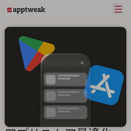
メイ
AppTweak