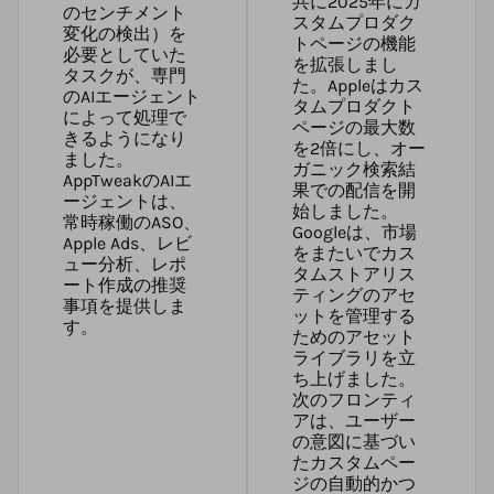
共に2025年にカ
のセンチメント
スタムプロダク
変化の検出）を
トページの機能
必要としていた
を拡張しまし
タスクが、専門
た。Appleはカス
のAIエージェント
タムプロダクト
によって処理で
ページの最大数
きるようになり
を2倍にし、オー
ました。
ガニック検索結
AppTweakのAIエ
果での配信を開
ージェント
は、
始しました。
常時稼働のASO、
Googleは、市場
Apple Ads、レビ
をまたいでカス
ュー分析、レポ
タムストアリス
ート作成の推奨
ティングのアセ
事項を提供しま
ットを管理する
す。
ためのアセット
ライブラリを立
ち上げました。
次のフロンティ
アは、ユーザー
の意図に基づい
たカスタムペー
ジの自動的かつ