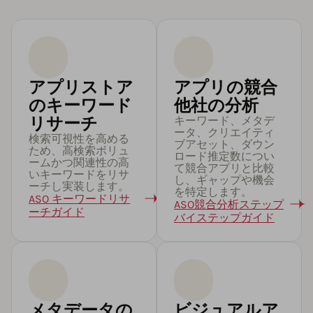
アプリストア
アプリの競合
のキーワード
他社の分析
リサーチ
キーワード、メタデ
ータ、クリエイティ
検索可視性を高める
ブアセット、ダウン
ため、高検索ボリュ
ロード推定数につい
ームかつ関連性の高
て競合アプリと比較
いキーワードをリサ
し、ギャップや機会
ーチし実装します。
を特定します。
ASO キーワードリサ
ASO競合分析ステップ
ーチガイド
バイステップガイド
メタデータの
ビジュアルア