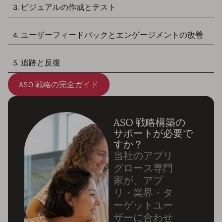
3. ビジュアルの作成とテスト
4. ユーザーフィードバックとエンゲージメントの改善
5. 追跡と反復
ASO 戦略の完全ガイド
ASO 戦略構築の
サポートが必要で
すか？
当社のアプリ
グロース専門
家が、アプ
リ・業界・タ
ーゲットユー
ザーに合わせ