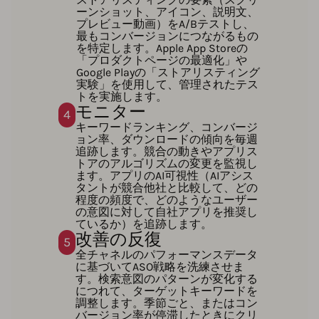
ーンショット、アイコン、説明文、
プレビュー動画）をA/Bテストし、
最もコンバージョンにつながるもの
を特定します。Apple App Storeの
「プロダクトページの最適化」や
Google Playの「ストアリスティング
実験」を使用して、管理されたテス
トを実施します。
モニター
4
キーワードランキング、コンバージ
ョン率、ダウンロードの傾向を毎週
追跡します。競合の動きやアプリス
トアのアルゴリズムの変更を監視し
ます。アプリのAI可視性（AIアシス
タントが競合他社と比較して、どの
程度の頻度で、どのようなユーザー
の意図に対して自社アプリを推奨し
ているか）を追跡します。
改善の反復
5
全チャネルのパフォーマンスデータ
に基づいてASO戦略を洗練させま
す。検索意図のパターンが変化する
につれて、ターゲットキーワードを
調整します。季節ごと、またはコン
バージョン率が停滞したときにクリ