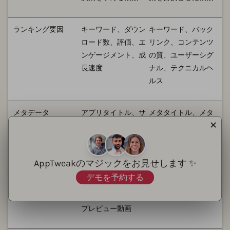
ランキング要因
キーワード、ダウン
キーワード、バック
ロード数、評価、エ
リンク、コンテンツ
ンゲージメント、成
の質、ユーザーシグ
長速度
ナル、テクニカルヘ
ルス
メタデータ
アプリタイトル、サ
メタタイトル、メタ
✕
ブタイトル、説明
説明文、見出しタ
文、キーワードフィ
グ、画像の代替テキ
ールド（iOS）
スト
AppTweakのマジックをお見せします ✨
デモを予約する
ビジュアルアセット
アプリアイコン、ス
画像、動画、インフ
クリーンショット、
ォグラフィック
プレビュー動画