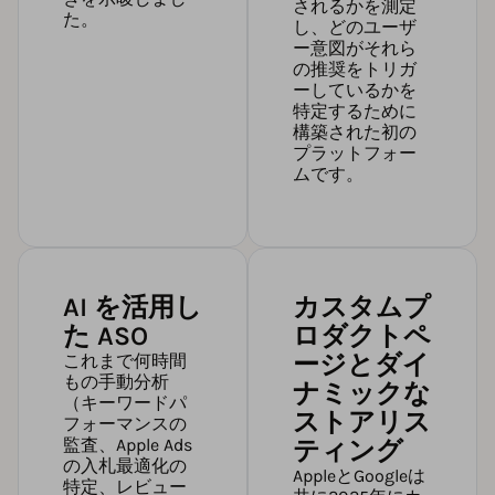
されるかを測定
た。
し、どのユーザ
ー意図がそれら
の推奨をトリガ
ーしているかを
特定するために
構築された初の
プラットフォー
ムです。
AI を活用し
カスタムプ
た ASO
ロダクトペ
ージとダイ
これまで何時間
もの手動分析
ナミックな
（キーワードパ
ストアリス
フォーマンスの
監査、Apple Ads
ティング
の入札最適化の
AppleとGoogleは
特定、レビュー