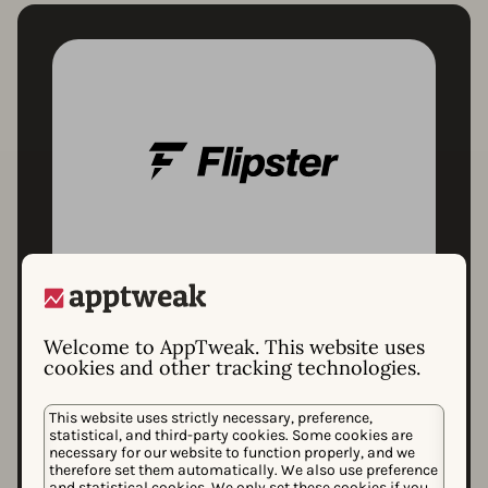
ケーススタディ
Welcome to AppTweak. This website uses
How Flipster achieved
cookies and other tracking technologies.
an 88% growth in
This website uses strictly necessary, preference,
organic downloads
statistical, and third-party cookies. Some cookies are
necessary for our website to function properly, and we
thanks to ASO
therefore set them automatically. We also use preference
and statistical cookies. We only set these cookies if you