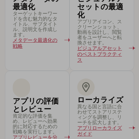
最適化
セットの最適
ターゲットキーワー
化
ドを含む魅力的なタ
アプリアイコン、ス
イトル、サブタイト
クリーンショット、
ル、説明文を作成し
動画を設計し、閲覧
ます。
者をユーザーへと転
メタデータ最適化の
換させます。
戦略
ビジュアルアセット
のベストプラクティ
ス
ローカライズ
アプリの評価
異なる国と言語に合
とレビュー
わせてストアリステ
肯定的な評価を集
ィングを調整し、リ
め、レビューへ効果
ーチを拡大します。
的に対応するための
アプリローカライズ
戦略を実行します。
ガイド
アプリレビューを分