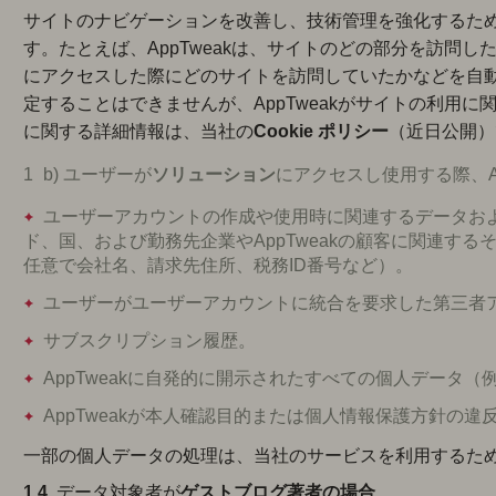
サイトのナビゲーションを改善し、技術管理を強化するた
す。たとえば、AppTweakは、サイトのどの部分を訪問
にアクセスした際にどのサイトを訪問していたかなどを自
定することはできませんが、AppTweakがサイトの利用
に関する詳細情報は、当社の
Cookie ポリシー
（近日公開）
b) ユーザーが
ソリューション
にアクセスし使用する際、A
ユーザーアカウントの作成や使用時に関連するデータお
ド、国、および勤務先企業やAppTweakの顧客に関連す
任意で会社名、請求先住所、税務ID番号など）。
ユーザーがユーザーアカウントに統合を要求した第三者
サブスクリプション履歴。
AppTweakに自発的に開示されたすべての個人データ
AppTweakが本人確認目的または個人情報保護方針の
一部の個人データの処理は、当社のサービスを利用するた
1.4.
データ対象者が
ゲストブログ著者
の場合、