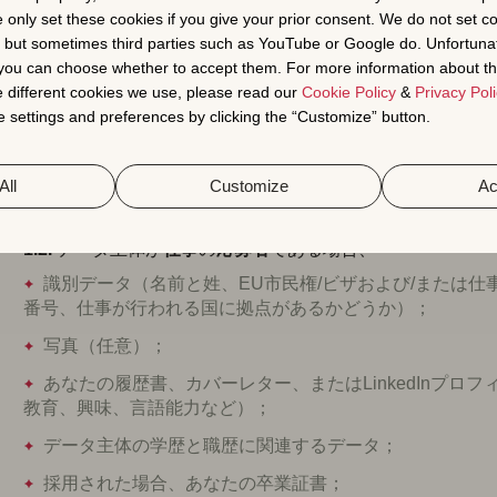
e only set these cookies if you give your prior consent. We do not set c
, but sometimes third parties such as YouTube or Google do. Unfortuna
第1条 – 当社はお客様についてどのような個
t you can choose whether to accept them. For more information about th
 different cookies we use, please read our
Cookie Policy
&
Privacy Poli
 settings and preferences by clicking the “Customize” button.
1.1.
AppTweakのサイトまたは紙面で利用可能なフォームに
ュースレター購読、お問い合わせフォーム、デモ登録、ダ
クリーニング質問など）、データ主体は、特に、AppTwe
All
Customize
Ac
し保存することを承認します；
1.2.
データ主体が
仕事
の
応募者
である場合、
識別データ（名前と姓、EU市民権/ビザおよび/または
番号、仕事が行われる国に拠点があるかどうか）；
写真（任意）；
あなたの履歴書、カバーレター、またはLinkedInプ
教育、興味、言語能力など）；
データ主体の学歴と職歴に関連するデータ；
採用された場合、あなたの卒業証書；