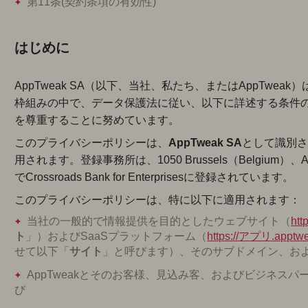
第11条(契約条項の有効性)
はじめに
AppTweak SA（以下、当社、私たち、またはAppTw
枠組みの中で、データ保護法に従い、以下に詳述する条件
を尊重することに努めています。
このプライバシーポリシーは、
AppTweak SA
として識別
用されます。登録事務所は、1050 Brussels（Belgium）、Aven
でCrossroads Bank for Enterprisesに登録されています。
このプライバシーポリシーは、特に以下に適用されます：
当社の一般的で情報提供を目的としたウェブサイト（
htt
ト
」）およびSaaSプラットフォーム（
https://アプリ.apptw
せて以下「
サイト
」と呼びます）、そのサブドメイン、およ
AppTweakとそのお客様、見込み客、およびビジネス
び