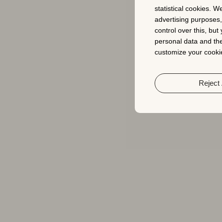
statistical cookies. W
advertising purposes
control over this, bu
personal data and the
customize your cookie
Reject 