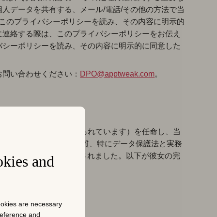
人データを共有する、メール/電話/その他の方法で当
、このプライバシーポリシーを読み、その内容に明示的
に連絡する際は、このプライバシーポリシーをお伝え
バシーポリシーを読み、その内容に明示的に同意した
お問い合わせください：
DPO@apptweak.com
。
（一般的に「DPO」として知られています）を任命し、当
DPOは、その専門的資質、特にデータ保護法と実務
する能力に基づいて任命されました。以下が彼女の完
okies and
cookies are necessary
preference and