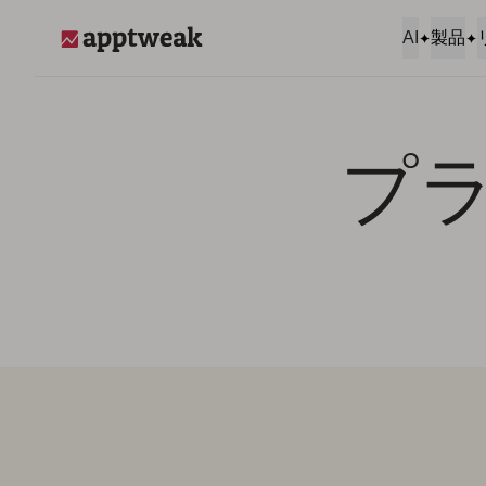
コンテンツへスキップ
AI
製品
AppTweak
プ