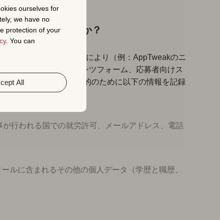
ookies ourselves for
tely, we have no
人データを処理しますか？
e protection of your
cy
. You can
登録または記入することにより（例：AppTweakのニ
ウンロード可能なコンテンツフォーム、応募者向けス
akが第2条に記載された目的のために以下の情報を記録
cept All
仕事が行われる国での就労許可、メールアドレス、電話
ロフィールに含まれるその他の個人データ（学歴と職歴、