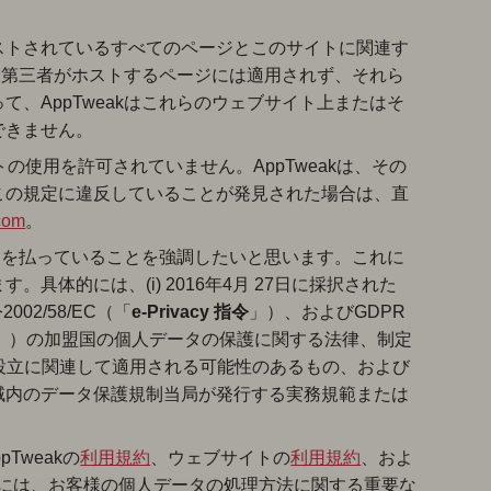
ストされているすべてのページとこのサイトに関連す
ある第三者がホストするページには適用されず、それら
、AppTweakはこれらのウェブサイト上またはそ
できません。
の使用を許可されていません。AppTweakは、その
この規定に違反していることが発見された場合は、直
com
。
努力を払っていることを強調したいと思います。これに
体的には、(i) 2016年4月 27日に採択された
2002/58/EC（「
e-Privacy 指令
」）、およびGDPR
」）の加盟国の個人データの保護に関する法律、制定
設立に関連して適用される可能性のあるもの、および
域内のデータ保護規制当局が発行する実務規範または
Tweakの
利用規約
、ウェブサイトの
利用規約
、およ
これには、お客様の個人データの処理方法に関する重要な