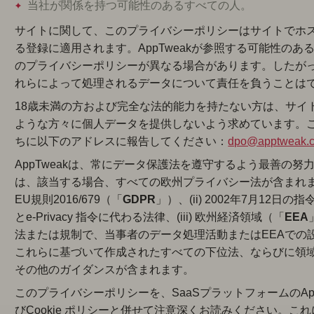
当社が関係を持つ可能性のあるすべての人。
サイトに関して、このプライバシーポリシーはサイトでホ
る登録に適用されます。AppTweakが参照する可能性の
のプライバシーポリシーが異なる場合があります。したがって
れらによって処理されるデータについて責任を負うことは
18歳未満の方および完全な法的能力を持たない方は、サイト
ような方々に個人データを提供しないよう求めています。
ちに以下のアドレスに報告してください：
dpo@apptweak.
AppTweakは、常にデータ保護法を遵守するよう最善の
は、該当する場合、すべての欧州プライバシー法が含まれます。具
EU規則2016/679（「
GDPR
」）、(ii) 2002年7月12日の指令
とe-Privacy 指令に代わる法律、(iii) 欧州経済領域（「
EEA
法または規制で、当事者のデータ処理活動またはEEAでの
これらに基づいて作成されたすべての下位法、ならびに領
その他のガイダンスが含まれます。
このプライバシーポリシーを、SaaSプラットフォームのApp
びCookie ポリシーと併せて注意深くお読みください。