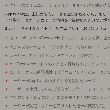
当社とのコミュニケーション（メールまたはその他の方
AppTweakは、上記の個人データを直接あなたから、ま
じて取得します。このような情報をご提供いただけない場
1.3.
データ主体がサイト（一般ウェブサイトおよびソリュ
a) ユーザーがAppTweakの
サイト
にアクセスする際、当
認証を必要とするサービスの枠内で、名前と姓、メール
ユーザーに割り当てられたIPアドレス（接続時）；
AppTweakのサイトへのアクセス日時およびトラフィ
ユーザーの人口統計属性（公開ウェブサイトのみ）また
ユーザーがAppTweakのサイトで閲覧したページ；
ユーザーが使用しているブラウザ、プラットフォーム、
当社のサイトを見つけるために使用された検索エンジン
ユーザーが設定クッキーを受け入れた場合の閲覧設定。