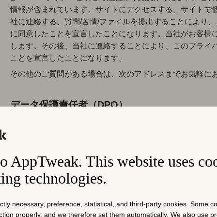
情報が含まれています。サイトにアクセスする、サイトで個
社に連絡する、質問/苦情/ファイルを提出することにより
に同意したことを宣言したことになります。当社がお客様
します。その後、当社に連絡することにより、このプライ
ことを宣言したことになります。
その他のご質問がある場合は、次のアドレスまでお気軽に
データ保護責任者（DPO）
GDPR第37条に従い、AppTweakはデータ保護責任者
社組織内の単一の連絡窓口として機能させています。当社の
に関する専門知識、およびGDPRが対象とする業務を遂行
o AppTweak. This website uses co
全な連絡先詳細です：
king technologies.
Charlotte De raef
+32494883623
ictly necessary, preference, statistical, and third-party cookies. Some 
nction properly, and we therefore set them automatically. We also use 
DPO@apptweak.com