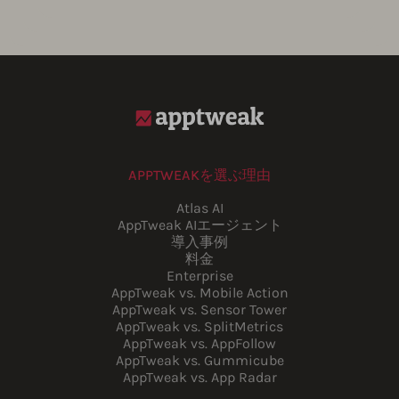
APPTWEAKを選ぶ理由
Atlas AI
AppTweak AIエージェント
導入事例
料金
Enterprise
AppTweak vs. Mobile Action
AppTweak vs. Sensor Tower
AppTweak vs. SplitMetrics
AppTweak vs. AppFollow
AppTweak vs. Gummicube
AppTweak vs. App Radar