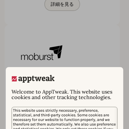
詳細を見る
Moburst
Moburstはフルサービスのグローバルモバ
イルマーケティングエージェンシーで、大
Welcome to AppTweak. This website uses
手ブランドやスタートアップ企業のアプリ
cookies and other tracking technologies.
の成功を急速に促進します。当社の一流サ
ービスには、アプリストア最適化、メディ
アバイイング、クリエイティブ、ビデオ制
This website uses strictly necessary, preference,
statistical, and third-party cookies. Some cookies are
作、インフルエンサーマーケティングなど
necessary for our website to function properly, and we
が含まれます。
therefore set them automatically. We also use preference
and statistical cookies. We only set these cookies if you