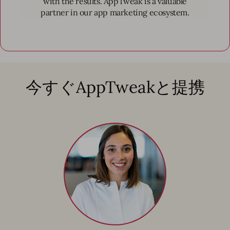
with the results. AppTweak is a valuable
partner in our app marketing ecosystem.
今すぐAppTweakと提携