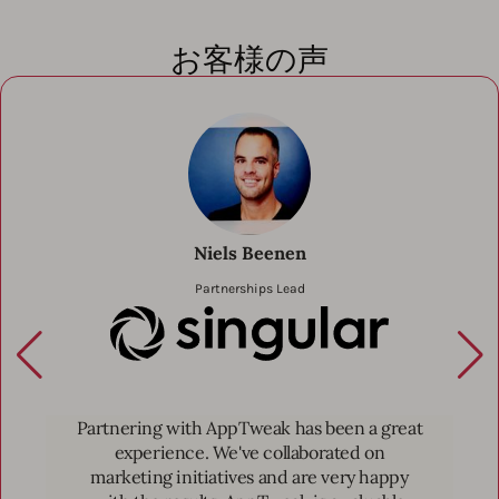
お客様の声
Niels Beenen
Partnerships Lead
(Partner) Singu
Partnering with AppTweak has been a great
experience. We've collaborated on
marketing initiatives and are very happy