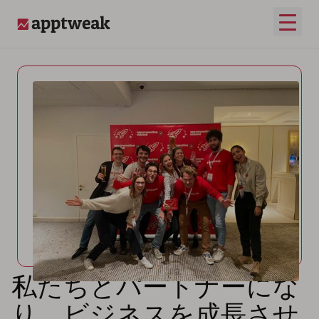
メイ
AppTweak
私たちとパートナーにな
り、ビジネスを成長させ