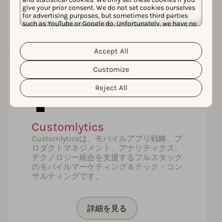
give your prior consent. We do not set cookies ourselves
for advertising purposes, but sometimes third parties
詳細を見る
such as YouTube or Google do. Unfortunately, we have no
control over this, but you can choose whether to accept
them. For more information about the protection of your
personal data and the different cookies we use, please
Accept All
Cookie Policy
Privacy Policy
read our
&
. You can
customize your cookie settings and preferences by
Customize
clicking the “Customize” button.
Reject All
Customlytics
Customlyticsは、モバイルアプリ戦略、プ
ロダクトマネジメント、アナリティクス、
テクノロジー統合を支援するフルスタック
のモバイルマーケティング＆テック・コン
サルティングです。
詳細を見る