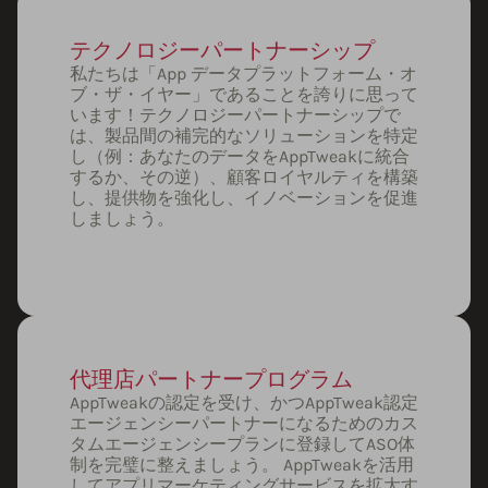
テクノロジーパートナーシップ
私たちは「App データプラットフォーム・オ
ブ・ザ・イヤー」であることを誇りに思って
います！テクノロジーパートナーシップで
は、製品間の補完的なソリューションを特定
し（例：あなたのデータをAppTweakに統合
するか、その逆）、顧客ロイヤルティを構築
し、提供物を強化し、イノベーションを促進
しましょう。
代理店パートナープログラム
AppTweakの認定を受け、かつAppTweak認定
エージェンシーパートナーになるためのカス
タムエージェンシープランに登録してASO体
制を完璧に整えましょう。 AppTweakを活用
してアプリマーケティングサービスを拡大す