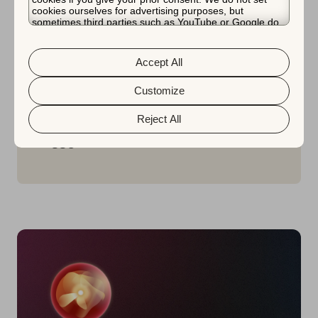
cookies ourselves for advertising purposes, but
チームワークの詳細
sometimes third parties such as YouTube or Google do.
Unfortunately, we have no control over this, but you can
ムードボード
choose whether to accept them. For more information
about the protection of your personal data and the
チーム用ワークスペース
Accept All
different cookies we use, please read our
Cookie Policy
&
Privacy Policy
. You can customize your cookie settings
コンサルティングサービスへのアクセス
and preferences by clicking the “Customize” button.
Customize
専任のアカウントマネージャー
Reject All
Slackサポート
SSO