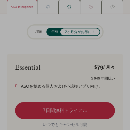
ASO Intelligence
月額
年額
2ヶ月分がお得に！
Essential
79
$
/ 月々
$
949
年間払い
ASOを始める個人および小規模アプリ向け。
7日間無料トライアル
いつでもキャンセル可能