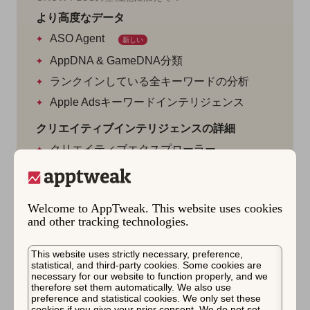
より高度なデータ
ASO Agent
新しい
AppDNA & GameDNA分類
ランクインしている全キーワードの分析
Apple Adsキーワードインテリジェンス
クリエイティブインテリジェンスの詳細
クリエイティブエクスプローラー
CPP & CSL Explorer
アプリ内イベントエクスプローラー
Welcome to AppTweak. This website uses cookies
ローカライゼーションインサイト
and other tracking technologies.
スクリーンショットの翻訳
This website uses strictly necessary, preference,
レポートの詳細：
statistical, and third-party cookies. Some cookies are
necessary for our website to function properly, and we
増分分析
therefore set them automatically. We also use
preference and statistical cookies. We only set these
グローバル分析
cookies if you give your prior consent. We do not set