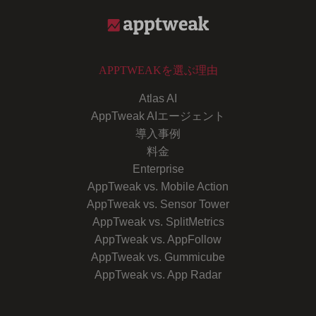
APPTWEAKを選ぶ理由
Atlas AI
AppTweak AIエージェント
導入事例
料金
Enterprise
AppTweak vs. Mobile Action
AppTweak vs. Sensor Tower
AppTweak vs. SplitMetrics
AppTweak vs. AppFollow
AppTweak vs. Gummicube
AppTweak vs. App Radar