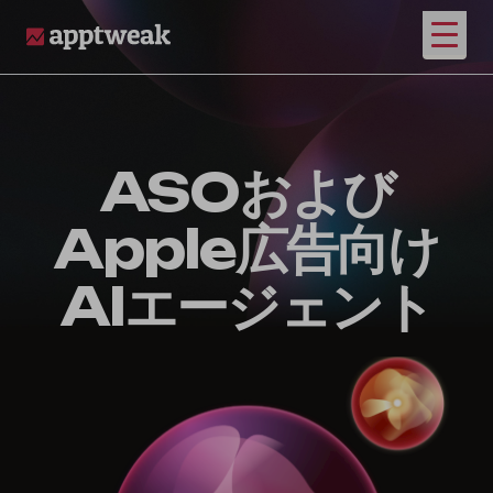
メイ
AppTweak
ASOおよび
Apple広告向け
AIエージェント