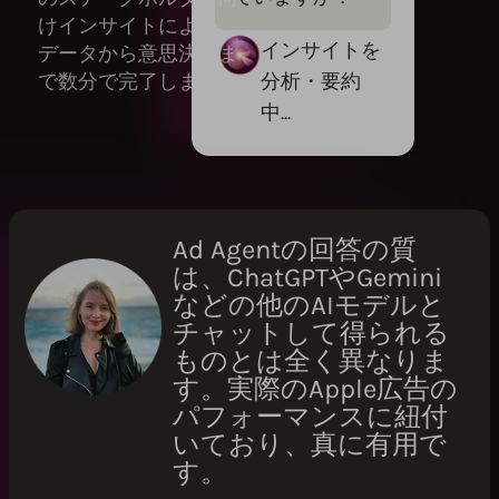
けインサイトにより、
インサイトを
データから意思決定ま
分析・要約
で数分で完了します。
中...
Ad Agentの回答の質
は、ChatGPTやGemini
などの他のAIモデルと
チャットして得られる
ものとは全く異なりま
す。実際のApple広告の
パフォーマンスに紐付
いており、真に有用で
す。