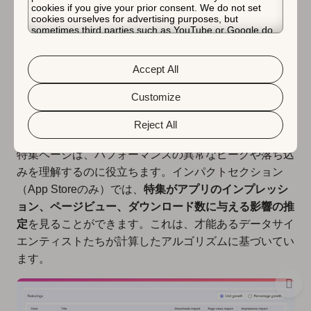
cookies if you give your prior consent. We do not set
cookies ourselves for advertising purposes, but
sometimes third parties such as YouTube or Google do.
Unfortunately, we have no control over this, but you can
使用方法
choose whether to accept them. For more information
about the protection of your personal data and the
Accept All
different cookies we use, please read our
Cookie Policy
&
Privacy Policy
. You can customize your cookie settings
App StoreとPlay Storeでアプリが登場する特集を定期
and preferences by clicking the “Customize” button.
Customize
的にモニタリングすることは、アプリのパフォーマンス
Reject All
指標を完全に理解するために重要です。
特集ページは、パフォーマンスの異常なピークや落ち込
みを理解するのに役立ちます。インパクトセクション
（App Storeのみ）では、
特集がアプリのインプレッシ
ョン、ページビュー、ダウンロード数に与える影響の推
定
を見ることができます。これは、才能あるデータサイ
エンティストたちが計算したアルゴリズムに基づいてい
ます。