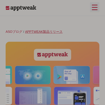
コンテンツへスキップ
メイ
AppTweak
ASOブログ
/
APPTWEAK製品リリース