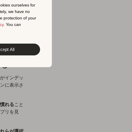
ookies ourselves for
tely, we have no
e protection of your
cy
. You can
なカテゴリ
では、アプ
。
cept All
する
がインデッ
ンに表示さ
慣れる
こと
プリを見
れらが選択