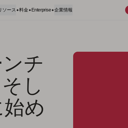
リソース
料金
Enterprise
企業情報
ーンチ
、そし
に始め