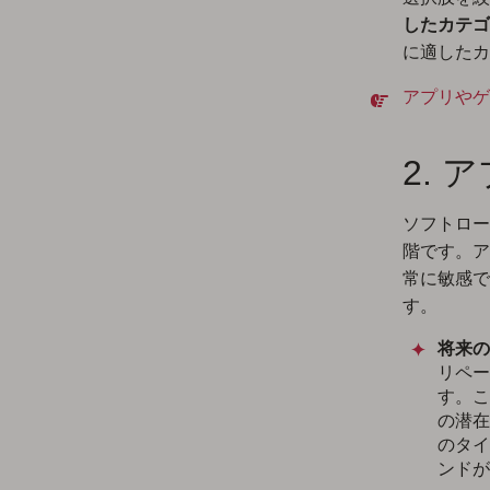
したカテゴ
に適したカ
アプリやゲ
2.
ソフトロー
階です。ア
常に敏感で
す。
将来の
リペー
す。こ
の潜在
のタイ
ンドが