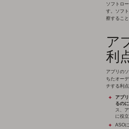
ソフトロー
す。ソフト
察すること
ア
利
アプリのソ
ちたオーデ
チする利点
アプリ
るのに
ス、ア
に役立
ASO