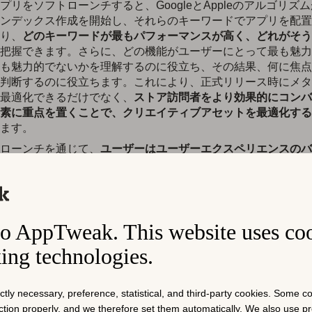
プリをソフトローンチすると、GoogleとAppleのアルゴリズ
ンデックス作成を開始し、それらのキーワードでアプリを配置
り、
どのキーワードが最もパフォーマンスが高く、どれがそう
把握できます。さらに、どの機能がユーザーにとって最も魅力
も魅力的でないかを理解するのに役立ち、その結果、何に焦点
判断するのに役立ちます。これにより、正式リリース時にメタ
最適化できるだけでなく、
ストア訪問者をより効果的にコンバ
素に重点を置くことで、クリエイティブアセットを最適化する
ます。
ローンチを通じて、
ユーザーはユーザーエクスペリエンスのバ
役立ち、どの収益化戦略が最も効果的であるかを理解するのに
体として、アプリのソフトローンチは、アプリが市場に投入す
るか判断し、予期せぬ事態を避け、アプリを成功に導くのに役
o AppTweak. This website uses co
アでアプリやゲームをローンチする前に、AppTweakを使用し
king technologies.
方法を発見しましょう。
フトローンチのため
ictly necessary, preference, statistical, and third-party cookies. Some 
nction properly, and we therefore set them automatically. We also use 