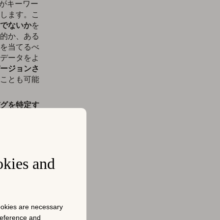
ムがキーワー
します。こ
でないか
を
的か、ある
を当てるべ
データをよ
ージョンさ
ことも可能
グを特定す
役立ちま
る準備がで
立ちます。
okies and
てASO戦略
の
cookies are necessary
preference and