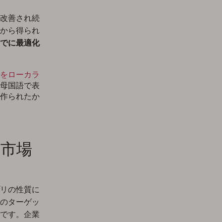
改善され続
から得られ
でに最適化
をローカラ
母国語で表
作られたか
た市場
リの性質に
のターゲッ
です。企業