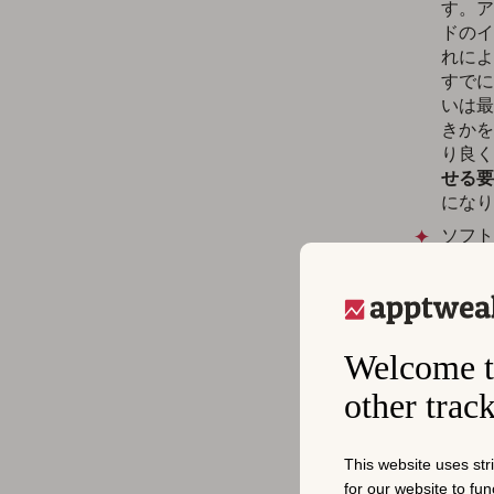
す。ア
ドのイ
れによ
すでに
いは最
きかを
り良く
せる要
になり
ソフト
る
のに
す。全
きてい
Welcome t
アプリスト
other trac
を強化する
ソ
This website uses str
for our website to fu