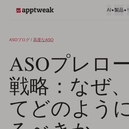
コンテンツへスキップ
AI
製品
AppTweak
ASOブログ
/
高度なASO
ASOプレロ
戦略：なぜ
てどのよう