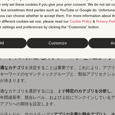
e only set these cookies if you give your prior consent. We do not set c
O準備
, but sometimes third parties such as YouTube or Google do. Unfortuna
t you can choose whether to accept them. For more information about th
 different cookies we use, please read our
Cookie Policy
&
Privacy Poli
ンチの前に、競合他社が何をしているかを知り、アプリに最適
 settings and preferences by clicking the “Customize” button.
アプリの初期アプリページを最適化することが重要です。ここ
にソフトローンチするための
ASO関連要素
に焦点を当てます
All
Customize
Ac
 アプリに最適なカテゴリを選択
適なカテゴリ
を決定することは重要です。これにより、アプリ
キーワードのセマンティックグループと、類似アプリセクショ
が決まります。
適なカテゴリを選択するには、まず
特定のカテゴリを分析し、
年間成長率、競合レベル、および上位にランクインしているア
アプリへの期待を設定します。
り込んだら、次のステップは
アプリの主要な競合アプリと、そ