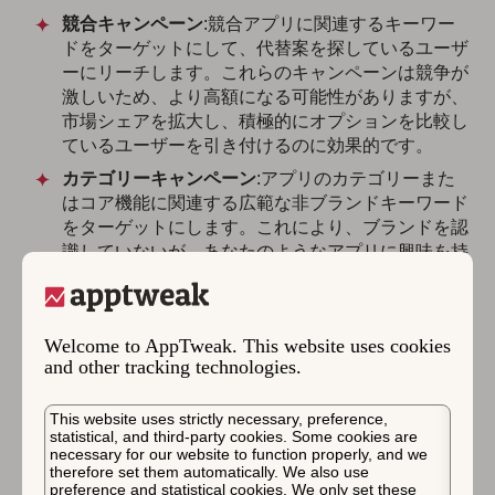
競合キャンペーン
:競合アプリに関連するキーワー
ドをターゲットにして、代替案を探しているユーザ
ーにリーチします。これらのキャンペーンは競争が
激しいため、より高額になる可能性がありますが、
市場シェアを拡大し、積極的にオプションを比較し
ているユーザーを引き付けるのに効果的です。
カテゴリーキャンペーン
:アプリのカテゴリーまた
はコア機能に関連する広範な非ブランドキーワード
をターゲットにします。これにより、ブランドを認
識していないが、あなたのようなアプリに興味を持
っているより広いオーディエンスを獲得できます。
ディスカバリーキャンペーン
:新しい関連キーワー
ドを見つけ、リーチを拡大するのに役立つように設
Welcome to AppTweak. This website uses cookies
計されています。これらのキャンペーンは、成長機
and other tracking technologies.
会を特定し、他のキャンペーンでは考慮しなかった
検索用語を発見するのに最適です。
This website uses strictly necessary, preference,
statistical, and third-party cookies. Some cookies are
necessary for our website to function properly, and we
therefore set them automatically. We also use
preference and statistical cookies. We only set these