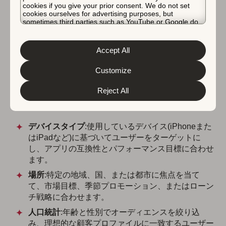
cookies if you give your prior consent. We do not set
cookies ourselves for advertising purposes, but
Apple Adsのオーディエン
sometimes third parties such as YouTube or Google do.
Unfortunately, we have no control over this, but you can
スターゲティングオプショ
choose whether to accept them. For more information
about the protection of your personal data and the
Accept All
ン
different cookies we use, please read our
Cookie Policy
&
Privacy Policy
. You can customize your cookie settings
and preferences by clicking the “Customize” button.
Customize
キャンペーンを設定する際、Apple Adsは最も関連性の
Reject All
高いユーザーにリーチするためのいくつかのオーディエ
ンスターゲティングオプションを提供します:
デバイスタイプ
:使用しているデバイス(iPhoneまた
はiPadなど)に基づいてユーザーをターゲットに
し、アプリの互換性とパフォーマンス目標に合わせ
ます。
場所
:特定の地域、国、または都市に焦点を当て
て、市場目標、季節プロモーション、またはローン
チ戦略に合わせます。
人口統計
:年齢と性別でオーディエンスを絞り込
み、理想的な顧客プロファイルに一致するユーザー