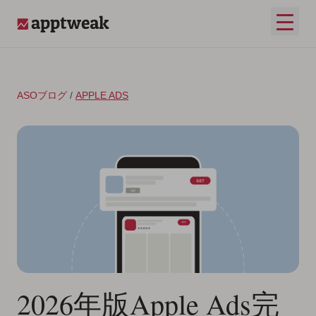
コンテンツへスキップ
メイ
AppTweak
ASOブログ
/
APPLE ADS
2026年版Apple Ads完