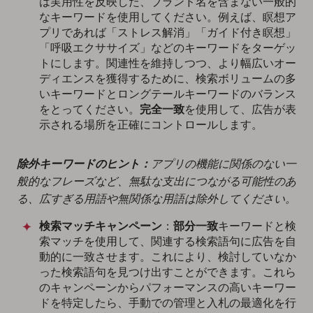
は実用性を反映した、ブランド名を含まない一般的
なキーワードを使用してください。例えば、瞑想ア
プリであれば「ストレス解消」「ガイド付き瞑想」
「呼吸エクササイズ」などのキーワードをターゲッ
トにします。関連性を維持しつつ、より幅広いオー
ディエンスを獲得するために、検索ボリュームの多
いキーワードとロングテールキーワードのバランス
をとってください。
完全一致
を使用して、広告が表
示される場所を正確にコントロールします。
除外キーワードのヒント：
アプリの機能に関係のない一
般的なフレーズなど、無駄な支出につながる可能性のあ
る、広すぎる用語や無関係な用語は除外してください。
検索マッチキャンペーン
：
部分一致
キーワードと検
索マッチを使用して、関連する検索語句に広告を自
動的に一致させます。これにより、検討していなか
った検索語句を見つけ出すことができます。これら
のキャンペーンからパフォーマンスの高いキーワー
ドを特定したら、手動での管理と入札の最適化を行