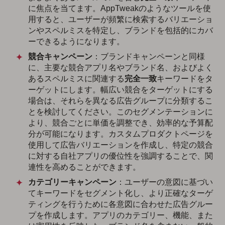
に焦点を当てます。AppTweakのようなツールを使
用すると、ユーザーが頻繁に検索するバリエーショ
ンやスペルミスを特定し、ブランドを包括的にカバ
ーできるようになります。
競合キャンペーン
：ブランドキャンペーンと同様
に、主要な競合アプリ名やブランド名、およびよく
あるスペルミスに関連する
完全一致
キーワードをタ
ーゲットにします。幅広い競合をターゲットにする
場合は、それらを異なる広告グループに分類するこ
とを検討してください。このセグメンテーションに
より、競合ごとに単価を調整でき、効率的な予算配
分が可能になります。カスタムプロダクトページを
使用して広告バリエーションを作成し、特定の競合
に対する自社アプリの優位性を強調することで、関
連性を高めることができます。
カテゴリーキャンペーン
：ユーザーの意図に基づい
てキーワードをセグメント化し、より正確なターゲ
ティングを行うために各意図に合わせた広告グルー
プを作成します。アプリのカテゴリー、機能、また