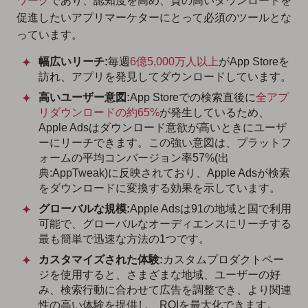
ワーク
であり、認知度を高め、質の高いダウンロードを
促進したいアプリマーケターにとって必須のツールとな
っています。
幅広いリーチ:
毎週
6億5,000万人以上
がApp Storeを
訪れ、アプリを発見してダウンロードしています。
高いユーザー意図:
App Storeでの検索直後に
全アプ
リダウンロードの約65%
が発生しているため、
Apple Adsはダウンロード意欲が高いときにユーザ
ーにリーチできます。この強い意図は、プラットフ
ォームの平均コンバージョン率57%(出
典:AppTweak)に反映されており、Apple Adsが検索
をダウンロードに変換する効果を示しています。
グローバルな規模:
Apple Adsは91の地域と国で利用
可能で、グローバルなオーディエンスにリーチする
最も簡単で迅速な方法の1つです。
カスタマイズされた体験:
カスタムプロダクトペー
ジを使用すると、さまざまな地域、ユーザーの好
み、検索行動に合わせて広告を調整でき、より関連
性の高い体験を提供し、ROIを最大化できます。