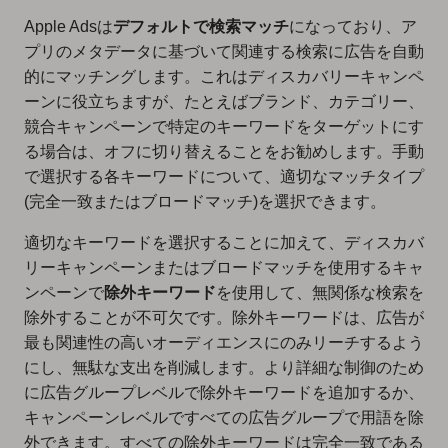
Apple Adsは
デフォルトで検索マッチ
になっており、ア
プリのメタデータに基づいて関連する検索に広告を自動
的にマッチングします。これはディスカバリーキャンペ
ーンに役立ちますが、たとえばブランド、カテゴリー、
競合キャンペーンで特定のキーワードをターゲットにす
る場合は、オフに切り替えることをお勧めします。手動
で選択する各キーワードについて、適切なマッチタイプ
(完全一致またはブロードマッチ)を選択できます。
適切なキーワードを選択することに加えて、ディスカバ
リーキャンペーンまたはブロードマッチを使用するキャ
ンペーンで
除外キーワード
を使用して、無関係な検索を
除外することが不可欠です。除外キーワードは、広告が
最も関連性の高いオーディエンスにのみリーチするよう
にし、無駄な支出を削減します。より詳細な制御のため
に広告グループレベルで除外キーワードを追加するか、
キャンペーンレベルですべての広告グループで用語を除
外できます。すべての除外キーワードは完全一致である