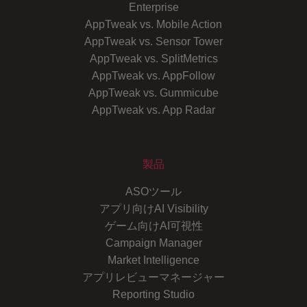
Enterprise
AppTweak vs. Mobile Action
AppTweak vs. Sensor Tower
AppTweak vs. SplitMetrics
AppTweak vs. AppFollow
AppTweak vs. Gummicube
AppTweak vs. App Radar
製品
ASOツール
アプリ向けAI Visibility
ゲーム向けAI可視性
Campaign Manager
Market Intelligence
アプリレビューマネージャー
Reporting Studio