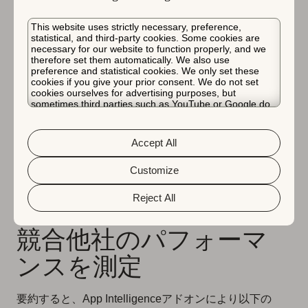
This website uses strictly necessary, preference,
statistical, and third-party cookies. Some cookies are
necessary for our website to function properly, and we
therefore set them automatically. We also use
preference and statistical cookies. We only set these
cookies if you give your prior consent. We do not set
cookies ourselves for advertising purposes, but
複数国のGoogle Play Store（無料）の「全体」と「ゲ
sometimes third parties such as YouTube or Google do.
Unfortunately, we have no control over this, but you can
ーム」カテゴリにおける過去30日間のPlague Inc.のカ
choose whether to accept them. For more information
テゴリランク履歴。
about the protection of your personal data and the
Accept All
different cookies we use, please read our
Cookie Policy
&
Privacy Policy
. You can customize your cookie settings
and preferences by clicking the “Customize” button.
Customize
App Intelligenceを使用し
Reject All
て、各国でのアプリと
競合他社のパフォーマ
ンスを測定
要約すると、App Intelligenceアドオンにより以下の