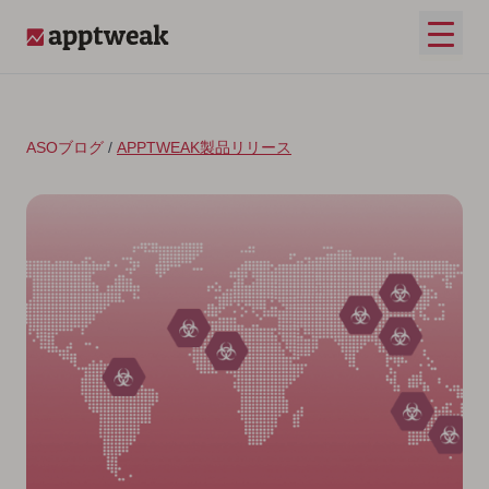
コンテンツへスキップ
メイ
AppTweak
ASOブログ
/
APPTWEAK製品リリース