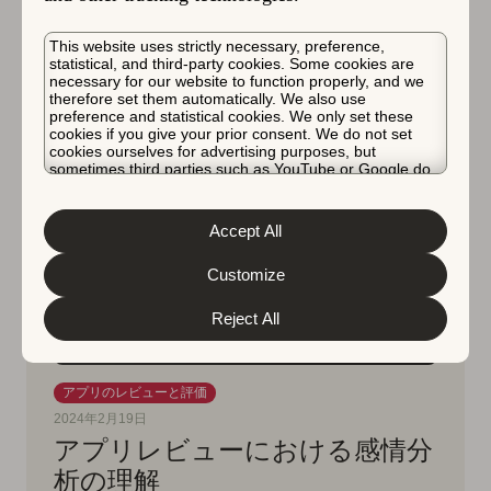
Flavien Eyer
This website uses strictly necessary, preference,
statistical, and third-party cookies. Some cookies are
necessary for our website to function properly, and we
therefore set them automatically. We also use
preference and statistical cookies. We only set these
cookies if you give your prior consent. We do not set
cookies ourselves for advertising purposes, but
sometimes third parties such as YouTube or Google do.
Unfortunately, we have no control over this, but you can
choose whether to accept them. For more information
about the protection of your personal data and the
Accept All
different cookies we use, please read our
Cookie Policy
&
Privacy Policy
. You can customize your cookie settings
and preferences by clicking the “Customize” button.
Customize
Reject All
アプリのレビューと評価
2024年2月19日
アプリレビューにおける感情分
析の理解