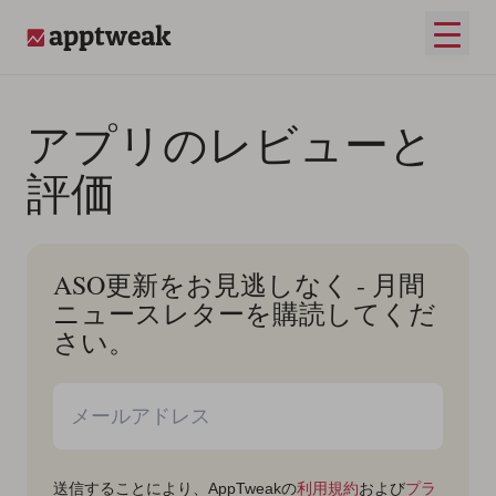
コンテンツへスキップ
メイ
AppTweak
アプリのレビューと
評価
ASO更新をお見逃しなく - 月間
ニュースレターを購読してくだ
さい。
送信することにより、AppTweakの
利用規約
および
プラ