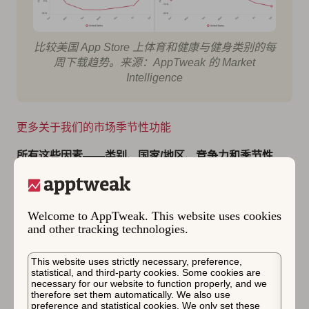
比较美国 App Store 上体育和健康与健身类别的每
周下载趋势。来源：AppTweak 的 Market
Intelligence
更多关于我们的市场季节性功能
所有这些因素——类别、国家/地区、竞争力和季节性
——意味着估算不能仅凭排名来建立。
您需要一个经过训练的模型来解释跨类别和国家/地区的
Welcome to AppTweak. This website uses cookies
季节性效应，这样可预测的季节性高峰就不会被误解为意
and other tracking technologies.
外增长（或下降）。
This website uses strictly necessary, preference,
AppTweak 的下载估算方法通过使用专有的深度学习模型
statistical, and third-party cookies. Some cookies are
来解决这个问题，该模型旨在跨国家/地区和类别工作，
necessary for our website to function properly, and we
therefore set them automatically. We also use
因此当您分析不同的应用、区域或垂直领域时，估算保持
preference and statistical cookies. We only set these