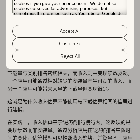
可比性和一致性。
cookies if you give your prior consent. We do not set
cookies ourselves for advertising purposes, but
sometimes third parties such as YouTube or Google do.
Unfortunately, we have no control over this, but you can
收入估算使用变现信号，
choose whether to accept them. For more information
about the protection of your personal data and the
Accept All
而非下载信号
different cookies we use, please read our
Cookie Policy
&
Privacy Policy
. You can customize your cookie settings
and preferences by clicking the “Customize” button.
Customize
收入估算使用反映变现绩效（主要是“总额”排行榜行为）
Reject All
而非下载量的商店信号进行计算。
下载量与类别排名密切相关，而收入则由变现绩效驱动。
一个应用可能通过相对较少的安装量产生可观的收入，而
另一个应用可能带来大量的下载量但变现很少。
这就是为什么收入估算不能使用与下载估算相同的信号进
行建模。
在实践中，收入估算基于“总额”排行榜行为，这反映的是
变现绩效而非安装量。通过分析应用在“总额”排名中随时
间的变化，估算模型可以推断收入趋势，并衡量不同应用