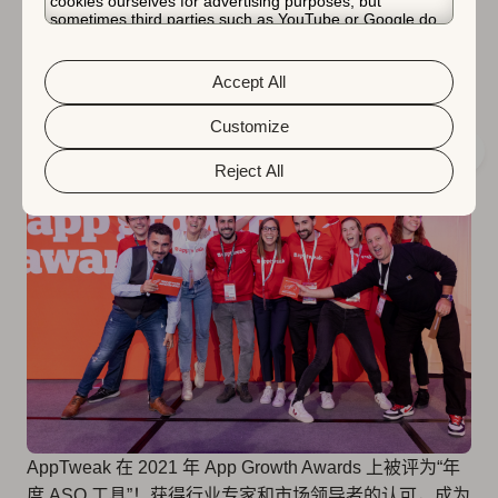
cookies ourselves for advertising purposes, but
sometimes third parties such as YouTube or Google do.
Unfortunately, we have no control over this, but you can
choose whether to accept them. For more information
about the protection of your personal data and the
Accept All
总结
different cookies we use, please read our
Cookie Policy
&
Privacy Policy
. You can customize your cookie settings
and preferences by clicking the “Customize” button.
Customize
Reject All
AppTweak 在 2021 年 App Growth Awards 上被评为“年
度 ASO 工具”！获得行业专家和市场领导者的认可，成为