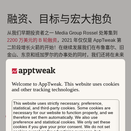
融资、目标与宏大抱负
从我们早期投资者之一 Media Group Rossel 处筹集到
2200 万美元的 B 轮融资
，2021 年仅仅是 AppTweak 第
二阶段增长火箭的开始！在继续发展我们在布鲁塞尔、旧
金山、东京和班加罗尔的办事处的同时，我们还将在未来
三年内通过在亚太和欧洲、中东和非洲地区推出多个新地
点来加强 AppTweak 的
国际影响力
。
我们的宏伟计划还包括为我们的 Enterprise 客户提供多
Welcome to AppTweak. This website uses cookies
样化的托管服务，以支持对
定制化应用增长建议
日益增长
and other tracking technologies.
的需求。与此同时，我们（当然！）将继续通过更多创新
和更独特的功能来发展我们的 ASO 平台。
This website uses strictly necessary, preference,
statistical, and third-party cookies. Some cookies are
necessary for our website to function properly, and we
我们正在寻找有动力和才华的人才，帮助我们更快更
therefore set them automatically. We also use
preference and statistical cookies. We only set these
强地成长。不要再犹豫，加入这场不可思议的冒险吧！
cookies if you give your prior consent. We do not set