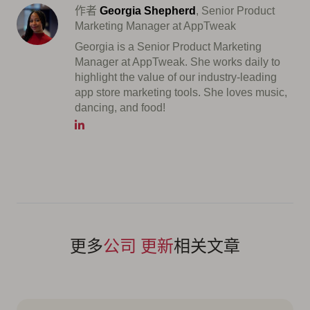
作者
Georgia Shepherd
, Senior Product
Marketing Manager at AppTweak
Georgia is a Senior Product Marketing
Manager at AppTweak. She works daily to
highlight the value of our industry-leading
app store marketing tools. She loves music,
dancing, and food!
更多
公司 更新
相关文章