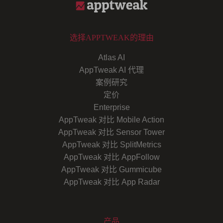
选择APPTWEAK的理由
Atlas AI
AppTweak AI 代理
案例研究
定价
Enterprise
AppTweak 对比 Mobile Action
AppTweak 对比 Sensor Tower
AppTweak 对比 SplitMetrics
AppTweak 对比 AppFollow
AppTweak 对比 Gummicube
AppTweak 对比 App Radar
产品