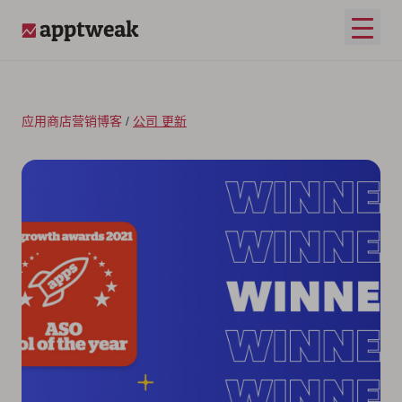
跳至内容
打开
AppTweak
应用商店营销博客
/
公司 更新