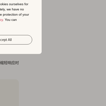
ookies ourselves for
tely, we have no
e protection of your
cy
. You can
金矿，可以帮
以帮助您制
cept All
缩短响应时