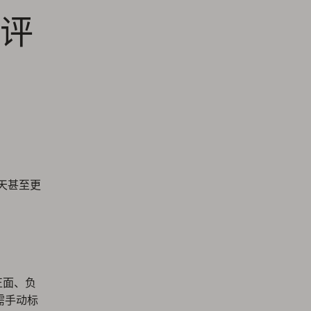
评
每天甚至更
正面、负
需手动标