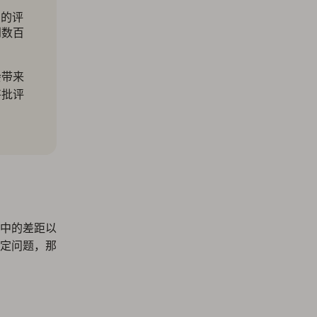
们的评
到数百
会带来
将批评
中的差距以
定问题，那