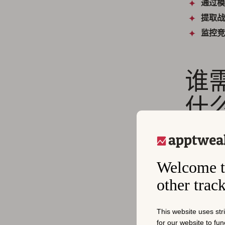
通过模
提取战略
监控竞
谁
什
不同的团队
Welcome t
产品
other trac
产品团队需
图的优先级
This website uses str
些功能。它
for our website to fu