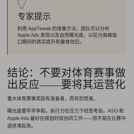
专家提示
利用 AppTweak 的增量方法，团队可以分析
Apple Ads 表现以及自然曝光度，以区分高峰窗
口期间的真实提升和蚕食效应。
结论：不要对体育赛事做
出反应——要将其运营化
重大体育赛事奖励有准备者，而非恐慌者。
曝光度要早早争取。执行力在压力下经受考验。ASO 和
Apple Ads 最好在规划时就协同工作——而不是在比赛中
途拼凑起来。