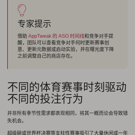
专家提示
借助
AppTweak 的 ASO 时间线
和竞争对手提
醒，团队可以查看竞争对手何时更新赛事创
意、更新元数据或启动实验，并在曝光度下降
之前调整自己的商店存在。
不同的体育赛事时刻驱动
不同的投注行为
并非所有季节性需求都表现相同，将其一概而论会导致错
失机会。
超级碗或世界杯决赛等支柱性赛事吸引了大量休闲或一年