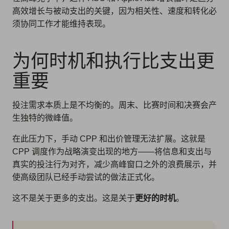
高效增长与被动支出的关键，因为相关性、速度和转化必
须协同工作才能维持表现。
为何时机和执行比支出更
重要
投注需求本质上是不均衡的。周末、比赛时间和决赛会产
生独特的微峰值。
在此压力下，手动 CPP 和出价管理无法扩展。这就是
CPP 调度作为战略演变出现的地方——将信息和支出与
真实的投注行为对齐，减少高峰窗口之外的浪费展示，并
使高级团队已经手动尝试的做法正式化。
这不是关于更多的支出。这是关于
更好的时机
。