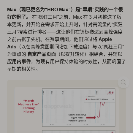
Max（现已更名为“HBO Max”）是“早期”实践的一个很
好的例子。
在“疯狂三月”之前，Max 在 3 月初推送了版
本更新，并开始在需求开始上升时，针对高流量的“疯狂
三月”搜索进行排名——这让他们在锦标赛达到高峰强度
之前占据了先机。在赛事期间，他们通过将
Apple
Ads
（以在高峰意图期间增加下载速度）与以“疯狂三月”
为重点的
自定产品页面
（以提升转化）相结合，并辅以
应用内事件
，为现有用户保持体验的时效性，从而巩固了
早期的相关性。