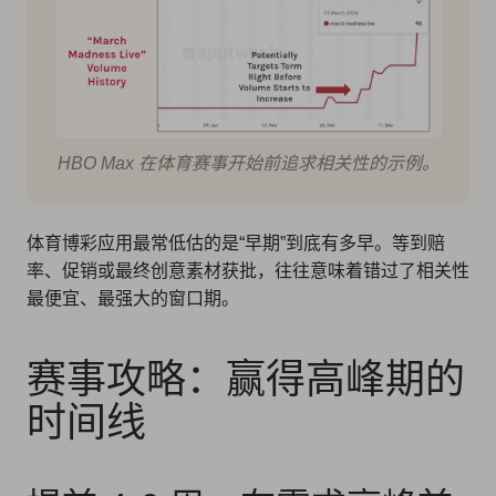
HBO Max 在体育赛事开始前追求相关性的示例。
体育博彩应用最常低估的是“早期”到底有多早。等到赔
率、促销或最终创意素材获批，往往意味着错过了相关性
最便宜、最强大的窗口期。
赛事攻略：赢得高峰期的
时间线