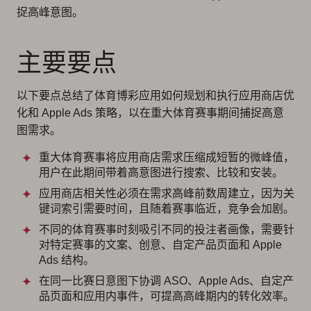
捉高峰意图。
主要要点
以下要点总结了体育博彩应用如何规划和执行应用商店优
化和 Apple Ads 策略，以在重大体育赛事期间捕捉高意
图需求。
重大体育赛事将应用商店需求压缩成短暂的微峰值，
用户在此期间带着高意图进行搜索、比较和安装。
应用商店相关性必须在需求高峰前数周建立，因为关
键词索引需要时间，且随着赛事临近，竞争会加剧。
不同的体育赛事时刻吸引不同的投注者画像，需要针
对特定赛事的文案、创意、自定产品页面和 Apple
Ads 结构。
在同一比赛日意图下协调 ASO、Apple Ads、自定产
品页面和应用内事件，可提高高峰期内的转化效率。