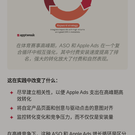
在体育赛事高峰期，ASO 和 Apple Ads 在一个复
合循环中相互强化，其中付费安装速度提高了排
名，强大的转化放大了付费和自然表现。
这在实践中改变了什么：
尽早建立相关性，以便 Apple Ads 支出在高峰期高
效转化
将自定产品页面和创意与驱动点击的意图对齐
监控转化变化和竞争压力，而不仅仅是安装量
在高峰竞争下，这种 ASO 和 Apple Ads 增长循环是区分