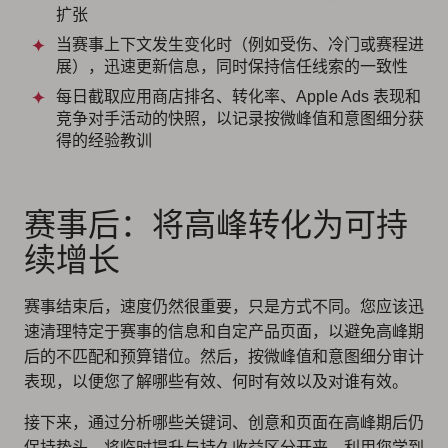
扩张
当赛事上下文发生变化时（例如受伤、冷门或赛程进
展），迅速更新信息，同时保持信任线索的一致性
每日截取应用商店排名、转化率、Apple Ads 表现和
竞争对手活动的快照，以记录按微峰值和意图细分获
得的经验教训
赛事后：将高峰转化为可持
续增长
赛事结束后，速度仍然很重要，只是方式不同。您应该迅
速清理特定于赛事的信息和自定产品页面，以避免高峰期
后的不匹配和预算错位。然后，按微峰值和意图细分审计
表现，以便您了解哪些有效、何时有效以及对谁有效。
接下来，通过分析哪些关键词、创意和页面在高峰期后仍
保持势头，将临时提升与持久收益区分开来。利用您学到