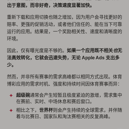
出于意图，而非好奇，决策速度显著加快。
重新下载和应用切换也随之增加，因为用户会寻找更好的
赔率、更强的促销活动，或者他们信任的、能在当下可靠
运行的应用。结果是，一个奖励相关性、速度和清晰度的
环境。
因此，仅有曝光度是不够的。
如果一个应用既不相关
也
无
法高效转化，它就会迅速失势，无论 Apple Ads 支出多
少。
然而，并非所有赛事的需求高峰都以相同方式出现。体育
博彩应用的需求时机、强度和持续时间因体育赛事而异：
超级碗
通常会产生短暂且极度紧迫的激增，需求集中
在赛前、实时、中场休息和赛后窗口。
相比之下，
世界杯
则会产生持续的全球需求，并伴随
着与比赛日、国家队和淘汰赛相关的反复高峰。