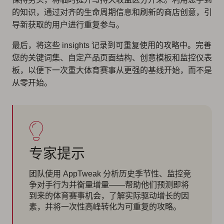
的知识，通过对齐的生命周期信息和刷新的商店创意，引
导新获取的用户进行重复参与。
最后，将这些 insights 记录到可重复使用的攻略中。完善
您的关键词集、自定产品页面结构、创意模板和监控仪表
板，以便下一次重大体育赛事从更强的基线开始，而不是
从零开始。
专家提示
团队使用 AppTweak 分析历史季节性、监控竞
争对手行为并衡量增量——帮助他们预测即将
到来的体育赛事机会，了解实际驱动增长的因
素，并将一次性高峰转化为可重复的攻略。