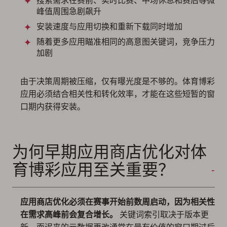
搜索需求在赛前、实时比赛、中场休息和赛后等微
峰值周围急剧飙升
安装速度与应用切换和重新下载同时增加
随着更多应用瞄准相同的高意图关键词，竞争压力
加剧
由于决策周期被压缩，仅有曝光度是不够的。体育博彩
应用必须结合相关性和转化效率，才能在这些短暂的窗
口期内获得安装。
为何早期应用商店优化对体
育博彩应用至关重要？
应用商店优化必须在赛事开始前数周启动，因为相关性
在需求高峰前会复合增长。
关键词索引取决于版本更