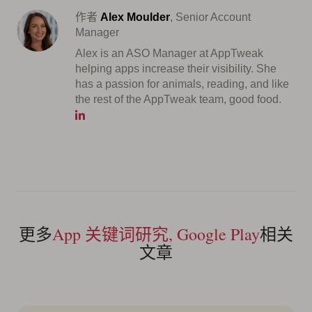
作者
Alex Moulder
, Senior Account
Manager
Alex is an ASO Manager at AppTweak
helping apps increase their visibility. She
has a passion for animals, reading, and like
the rest of the AppTweak team, good food.
更多
App 关键词研究, Google Play
相关
文章