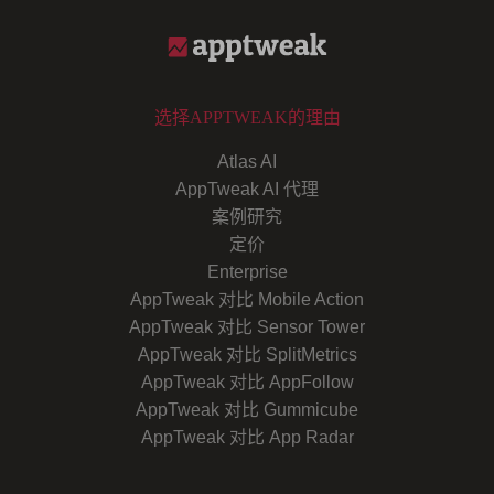
选择APPTWEAK的理由
Atlas AI
AppTweak AI 代理
案例研究
定价
Enterprise
AppTweak 对比 Mobile Action
AppTweak 对比 Sensor Tower
AppTweak 对比 SplitMetrics
AppTweak 对比 AppFollow
AppTweak 对比 Gummicube
AppTweak 对比 App Radar