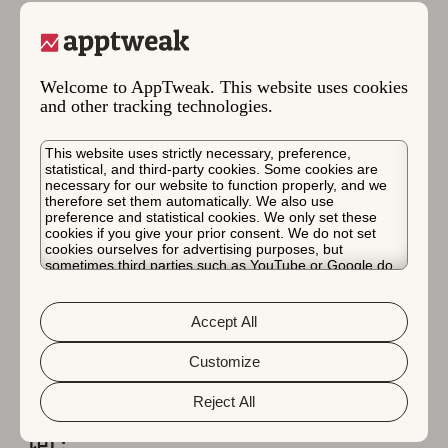
还可以 连接 与最重要的用户互动。
虽然优先考虑
关键词相关性
很重要，但在监控关键词排名
时，同样重要的是关注其他关键因素，例如
应用 的重要
Welcome to AppTweak. This website uses cookies
and other tracking technologies.
指标
和
转化率
。通过保持这种全面的方法，应用 开发人
员可以充分利用其 应用 在 Google Play 上的可见性和参
This website uses strictly necessary, preference,
与度。
statistical, and third-party cookies. Some cookies are
necessary for our website to function properly, and we
therefore set them automatically. We also use
常见问题解答
preference and statistical cookies. We only set these
cookies if you give your prior consent. We do not set
cookies ourselves for advertising purposes, but
sometimes third parties such as YouTube or Google do.
我们已经回答了您关于 about Google Play 关键词的常见
Unfortunately, we have no control over this, but you can
choose whether to accept them. For more information
问题解答。
about the protection of your personal data and the
Accept All
different cookies we use, please read our
Cookie Policy
&
Privacy Policy
. You can customize your cookie settings
我可以在 Google Play 上的
and preferences by clicking the “Customize” button.
Customize
哪些位置添加我的目标关键
Reject All
词？