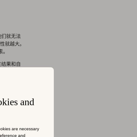
他们就无法
能性就越大。
因素。
在结果和自
搜索中浮
户。
 应用 核心
okies and
长。
。
cookies are necessary
preference and