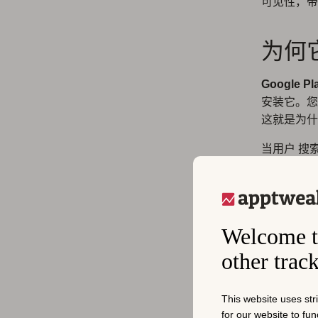
可见性，带
为何
Google
安装它。您
这就是为什么
当用户 搜
动建议中。
现，使用户
关键词相关
Welcome t
价值和受众
other trac
阅读
如何在 
This website uses str
Goo
for our website to fu