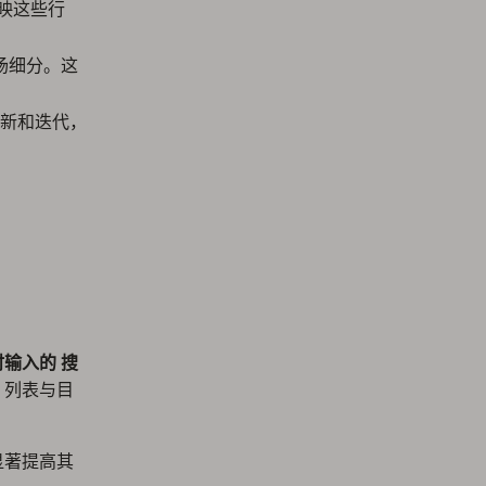
映这些行
场细分。这
新和迭代，
时输入的 搜
 列表与目
以显著提高其