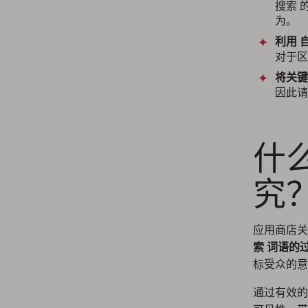
搜索 
为。
利用 
对于区
将关键
因此请
什
究
应用商店
索 词语的
标受众的意
通过有效的 