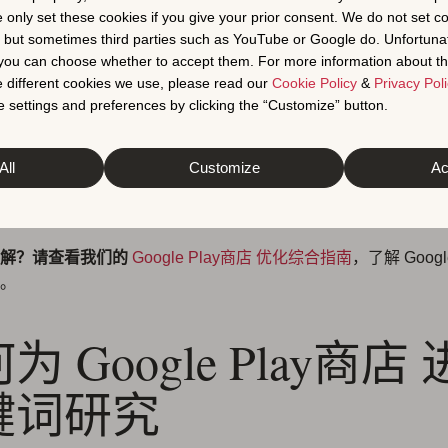
e only set these cookies if you give your prior consent. We do not set c
词表现，首先要分析 Google 如何索引应用商店元数据。与 App S
, but sometimes third parties such as YouTube or Google do. Unfortuna
不提供单独的关键词字段。相反，Google Play 会扫描并分析
t you can choose whether to accept them. For more information about th
 different cookies we use, please read our
Cookie Policy
&
Privacy Poli
描述
和
长 描述
，以确定与 搜索 查询的相关性。
 settings and preferences by clicking the “Customize” button.
键词必须策略性地、自然地融入这些区域。
此外，Google 严
自然语言处理 (NLP) 算法来理解上下文
、同义词和文本的整体
All
Customize
Ac
oogle Play商店 关键词研究中取得成功，增长营销人员不仅要关
力于创建语义丰富、相关且用户友好的 应用 列表。
见解？请查看我们的
Google Play商店 优化综合指南
，了解 Googl
。
为 Google Play商店
键词研究