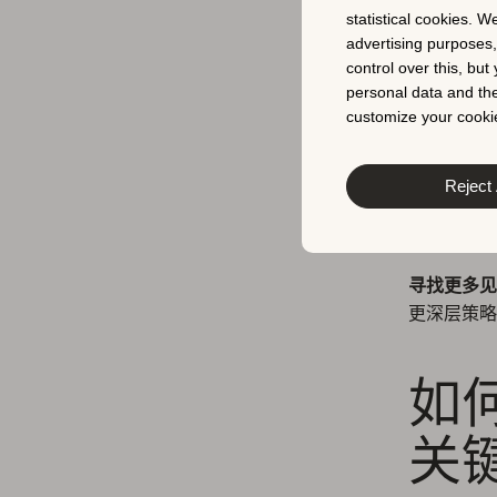
statistical cookies. W
为了提升关键
advertising purposes
同，应用商店
control over this, bu
personal data and the
题
、
简短 
customize your cookie
这意味着关
引和先进的
Reject 
要想在 G
置，还要致
寻找更多
更深层策略
如何
关