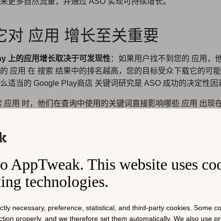
来更多自然流量，并通过 ASO 实现可持续增长。
它对 应用 增长至关重要
 Play 上的应用增长取决于可发现性
：如果用户找不到您的 应用，
的 应用 在 搜索 结果中的排名越高，您的目标受众下载它的可
适当的 Google Play商店 关键词研究是 ASO 成功的决定性
索 应用 时，他们在查询中使用的关键词直接影响哪些 应用 出现
应用商店关键词研究和定位有助于您的 应用 在相关且高意图的
更容易找到并安装您的 应用，也使您能够触达那些高意图的用
性仍然是 应用 商店最重要的排名信号之一
。通过持续定位与您的
o AppTweak. This website uses co
需求相符的词语，您可以提高可见性、用户获取量和长期移动增
king technologies.
Google Play 上为 应用 添加关键词
，以了解如何加速移动增长
ictly necessary, preference, statistical, and third-party cookies. Some 
gle 如何索引应用商店元数据
nction properly, and we therefore set them automatically. We also use 