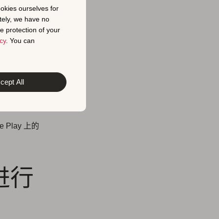
ookies ourselves for
tore 不
tely, we have no
 应用 的
标
e protection of your
cy
. You can
重依赖语义索
含义。
cept All
注关键词的放
e Play 上的
 进行