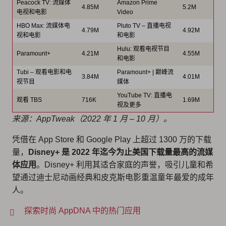
Peacock TV: 流媒体
Amazon Prime
4.85M
5.2M
电视和电影
Video
HBO Max: 流媒体电
Pluto TV – 直播电视
4.79M
4.92M
视和电影
和电影
Hulu: 观看电视节目
Paramount+
4.21M
4.55M
和电影
Tubi – 观看电影和电
Paramount+ | 巅峰流
3.84M
4.01M
视节目
媒体
YouTube TV: 直播电
观看 TBS
716K
1.69M
视及更多
来源：AppTweak（2022 年 1 月 – 10 月）。
凭借在 App Store 和 Google Play 上超过 1300 万的下载
量，
Disney+ 是 2022 年迄今为止美国下载量最高的流媒
体应用
。Disney+ 利用其适合家庭的声誉，吸引儿童和希
望通过迪士尼动画经典和皮克斯电影重温童年最爱的成年
人。
探索时尚 AppDNA 中的热门应用