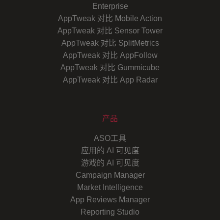
Enterprise
AppTweak 对比 Mobile Action
AppTweak 对比 Sensor Tower
AppTweak 对比 SplitMetrics
AppTweak 对比 AppFollow
AppTweak 对比 Gummicube
AppTweak 对比 App Radar
产品
ASO工具
应用的 AI 可见度
游戏的 AI 可见度
Campaign Manager
Market Intelligence
App Reviews Manager
Reporting Studio