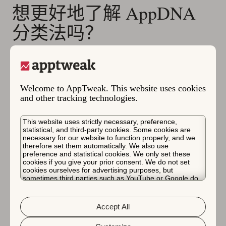
想更好地了解 AppDNA
分类法吗？
深入阅读我们专门介绍
AppDNA 分类法
创建、相关功能
以及 AppDNA 如何改变您的 ASO 策略的博客。
Welcome to AppTweak. This website uses cookies
and other tracking technologies.
Start a 7-day free trial
This website uses strictly necessary, preference,
作者
Oriane Ineza
, Content Marketing
statistical, and third-party cookies. Some cookies are
necessary for our website to function properly, and we
Specialist
therefore set them automatically. We also use
preference and statistical cookies. We only set these
Oriane is a Content Marketing Specialist at
cookies if you give your prior consent. We do not set
AppTweak, creating content for mobile
cookies ourselves for advertising purposes, but
marketers. She enjoys reading, learning new
sometimes third parties such as YouTube or Google do.
Unfortunately, we have no control over this, but you can
languages and painting.
choose whether to accept them. For more information
about the protection of your personal data and the
Accept All
different cookies we use, please read our
Cookie Policy
&
Privacy Policy
. You can customize your cookie settings