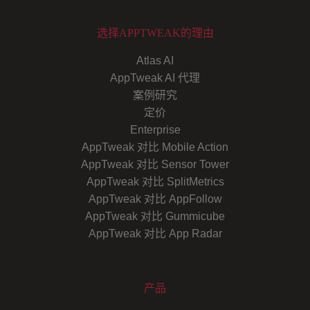
选择APPTWEAK的理由
Atlas AI
AppTweak AI 代理
案例研究
定价
Enterprise
AppTweak 对比 Mobile Action
AppTweak 对比 Sensor Tower
AppTweak 对比 SplitMetrics
AppTweak 对比 AppFollow
AppTweak 对比 Gummicube
AppTweak 对比 App Radar
产品