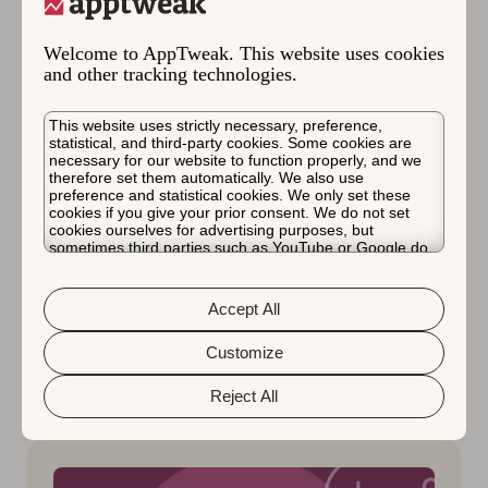
Senni is the Head of Marketing at Geeklab
where she enjoys creating, planning, and
Welcome to AppTweak. This website uses cookies
executing. After work, she loves to relax with
and other tracking technologies.
her friends and is always up for an
adventure.
This website uses strictly necessary, preference,
statistical, and third-party cookies. Some cookies are
necessary for our website to function properly, and we
therefore set them automatically. We also use
preference and statistical cookies. We only set these
cookies if you give your prior consent. We do not set
cookies ourselves for advertising purposes, but
sometimes third parties such as YouTube or Google do.
Unfortunately, we have no control over this, but you can
choose whether to accept them. For more information
about the protection of your personal data and the
Accept All
different cookies we use, please read our
Cookie Policy
更多
客座 insights, 应用市场洞察
相关
&
Privacy Policy
. You can customize your cookie settings
文章
and preferences by clicking the “Customize” button.
Customize
Reject All