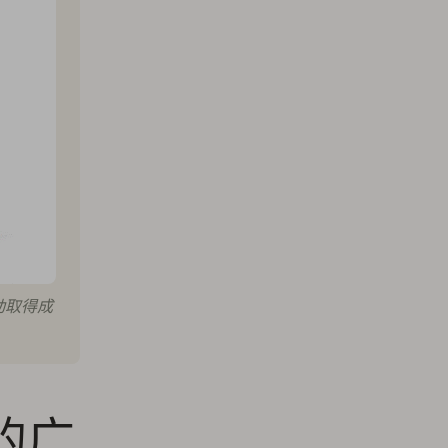
动取得成
的广