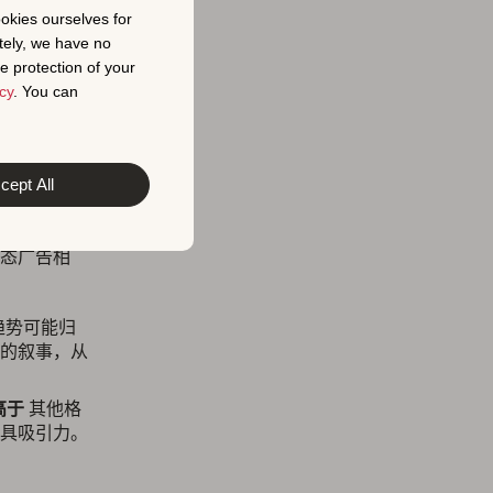
ookies ourselves for
戏广告主超过
tely, we have no
数量的增
e protection of your
 135
cy
. You can
cept All
态广告相
趋势可能归
的叙事，从
高于
其他格
具吸引力。