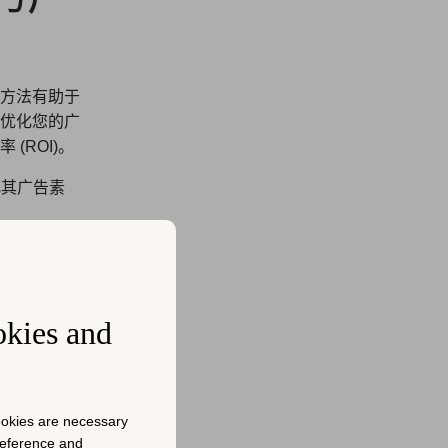
方法有助于
优化您的广
(ROI)。
其广告素
okies and
化过程之
cookies are necessary
preference and