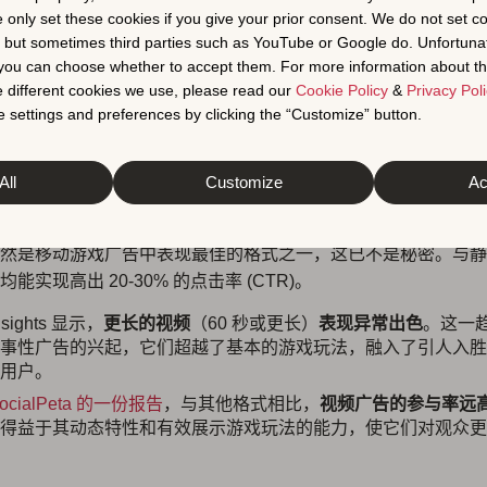
e only set these cookies if you give your prior consent. We do not set c
戏广告主的数量
同比增长近 50%
，2023 年报告的月度移动游
, but sometimes third parties such as YouTube or Google do. Unfortuna
000 家，创下了历史新高。这一激增的一个重要部分是新广告素材
t you can choose whether to accept them. For more information about th
如，在东南亚，每个广告主每月移动游戏广告素材的平均数量约为
 different cookies we use, please read our
Cookie Policy
&
Privacy Poli
 settings and preferences by clicking the “Customize” button.
All
Customize
Ac
视频广告
然是移动游戏广告中表现最佳的格式之一，这已不是秘密。与静
能实现高出 20-30% 的点击率 (CTR)。
sights 显示，
更长的视频
（60 秒或更长）
表现异常出色
。这一
事性广告的兴起，它们超越了基本的游戏玩法，融入了引人入胜
用户。
ocialPeta 的一份报告
，与其他格式相比，
视频广告的参与率远
得益于其动态特性和有效展示游戏玩法的能力，使它们对观众更