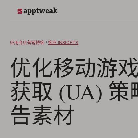
跳至内容
AppTweak
应用商店营销博客
/
客座 INSIGHTS
优化移动游
获取 (UA) 
告素材