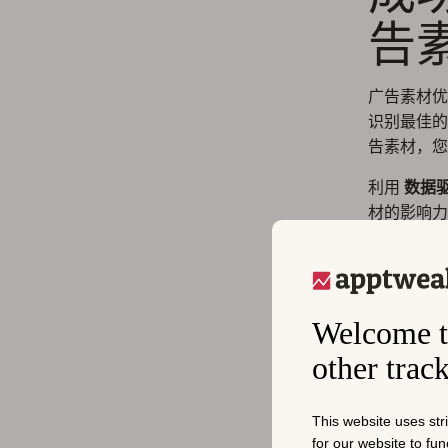
告
广告素材
识别最佳的
告素材，您
利用
数据驱动
材的影响力
广
Welcome t
随着移动游
other trac
前，让我们
This website uses str
1.
for our website to fu