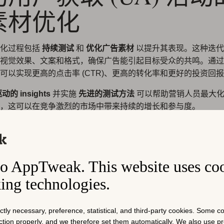
素材优化
优化过程包括
持续测试
和
优化广告素材
以提升其表现。这种迭代
视觉效果、文案和格式，确保广告能引起目标受众的共鸣。通过
可以实现更高的点击率 (CTR)、更高的转化率和更好的投资回报率 
的 insights
并实施
先进的测试方法
可以帮助营销人员最大化
，这可以在竞争激烈的市场中带来持续的增长和参与度。
告素材趋势和统计数据
o AppTweak. This website uses co
戏的不断发展，广告素材领域正在涌现各种趋势。在我们深入优
king technologies.
先看看当前广告素材的趋势和统计数据：
ictly necessary, preference, statistical, and third-party cookies. Some 
 广告主和广告素材数量的增长
nction properly, and we therefore set them automatically. We also use 